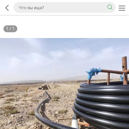
1
/
1