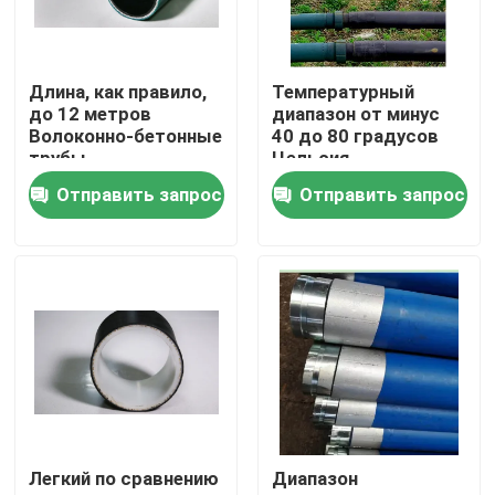
Длина, как правило,
Температурный
до 12 метров
диапазон от минус
Волоконно-бетонные
40 до 80 градусов
трубы,
Цельсия
обеспечивающие
Укрепленная
Отправить запрос
Отправить запрос
высокое давление и
пластиковая труба
коррозионные
настраиваемая
решения
длина Подходит для
сетей распределения
нефти, газа и воды
Главная страница
Продукция
Легкий по сравнению
Диапазон
VR - шоу