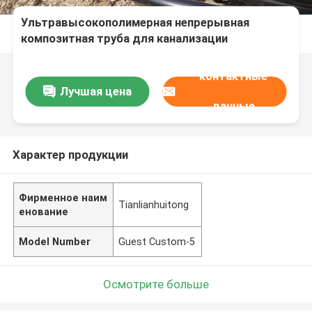
Ультравысокополимерная непрерывная
композитная труба для канализации
настраиваемая длина номинальное давление
до 10 МПа предназначена для
контактные
транспортировки жидкости
Лучшая цена
данные
Характер продукции
Фирменное наим
Tianlianhuitong
енование
Model Number
Guest Custom-5
Осмотрите больше