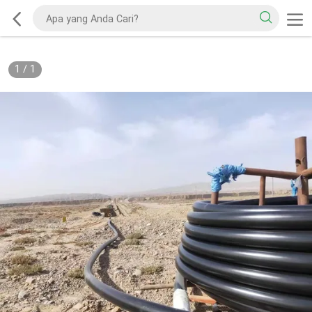
1
/
1