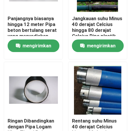
Panjangnya biasanya
Jangkauan suhu Minus
hingga 12 meter Pipa
40 derajat Celcius
beton bertulang serat
hingga 80 derajat
yang menyediakan
Celcius Pipa plastik
solusi tekanan tinggi
diperkuat Panjang
mengirimkan
mengirimkan
dan ketahanan korosi
yang dapat
disesuaikan Cocok
permintaan
permintaan
untuk jaringan
distribusi minyak gas
dan air
Rumah
Produk
Ringan Dibandingkan
Rentang suhu Minus
dengan Pipa Logam
40 derajat Celcius
Tampilan VR