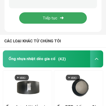
Về chúng tôi
Tham quan nhà máy
CÁC LOẠI KHÁC TỪ CHÚNG TÔI
Kiểm soát chất lượng
Liên hệ chúng tôi
Ống nhựa nhiệt dẻo gia cố
(42)
Tin tức
Yêu cầu báo giá
Ống nhựa nhiệt dẻo gia cố