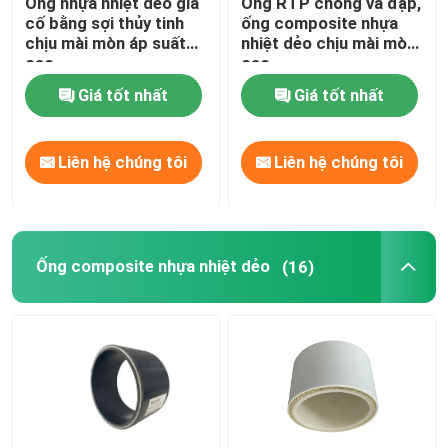
Ống nhựa nhiệt dẻo gia
Ống RTP chống va đập,
cố bằng sợi thủy tinh
ống composite nhựa
chịu mài mòn áp suất
nhiệt dẻo chịu mài mòn
Ống composite nhựa nhiệt dẻo
cao
cao
Giá tốt nhất
Giá tốt nhất
Ống nhựa gia cố sợi thủy tinh
Liên hệ chúng tôi
Liên hệ chúng tôi
Ống composite áp suất cao
Ống composite linh hoạt
Ống composite nhựa nhiệt dẻo
(16)
Ống composite nhiều lớp
Ống khí tổng hợp
Đường ống composite