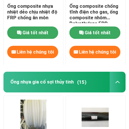
Ống composite nhựa
Ống composite chống
nhiệt dẻo chịu nhiệt độ
tĩnh điện cho gas, ống
Ống composite ngoại quan
FRP chống ăn mòn
composite nhôm
Polyethylene FRP
Khai thác ống composite
Giá tốt nhất
Giá tốt nhất
Ống composite liên tục polymer siêu cao
Liên hệ chúng tôi
Liên hệ chúng tôi
Ống composite Aramid
Ống nhựa gia cố sợi thủy tinh
(15)