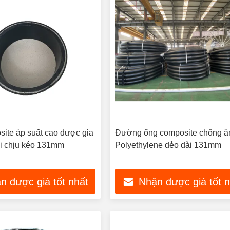
ite áp suất cao được gia
Đường ống composite chống ă
i chịu kéo 131mm
Polyethylene dẻo dài 131mm
n được giá tốt nhất
Nhận được giá tốt 