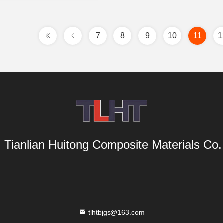
7
8
9
10
11
1
i Tianlian Huitong Composite Materials Co.,
tlhtbjgs@163.com