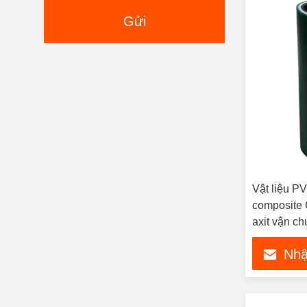
Gửi
Vật liệu P
composite
axit vận c
Nhậ