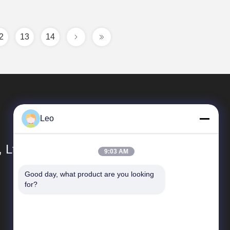
2
13
14
Leo
 Ltd.
9:03 AM
Good day, what product are you looking 
Đường dẫn nhanh
for?
Hồ sơ công ty
Chuyến tham quan nhà máy