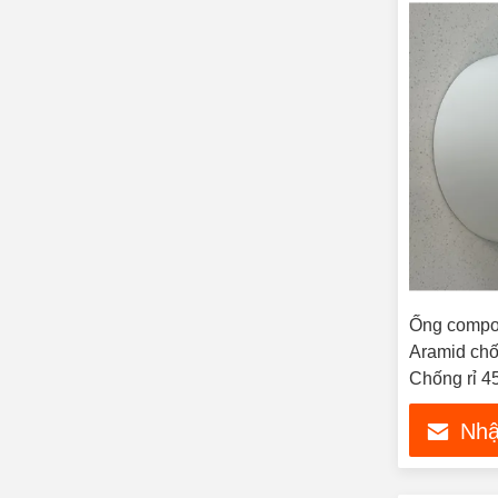
Ống compos
Aramid ch
Chống rỉ 
Nhậ