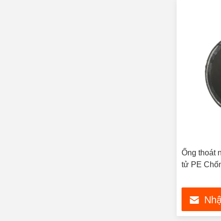
Ống thoát 
tử PE Chố
Nhậ