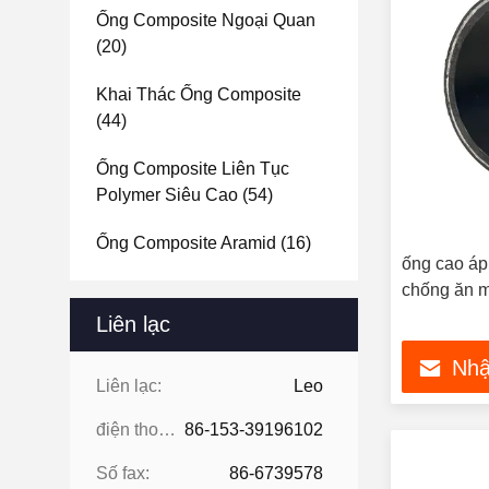
Ống Composite Ngoại Quan
(20)
Khai Thác Ống Composite
(44)
Ống Composite Liên Tục
Polymer Siêu Cao
(54)
Ống Composite Aramid
(16)
ống cao áp
chống ăn m
Liên lạc
Nhậ
Liên lạc:
Leo
điện thoại:
86-153-39196102
Số fax:
86-6739578