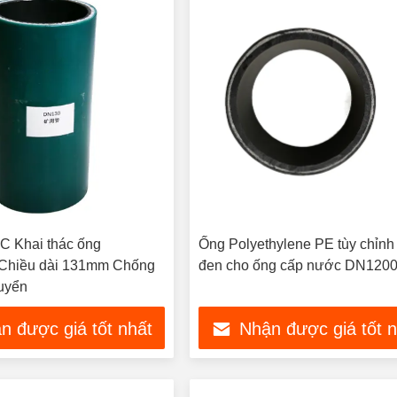
VC Khai thác ống
Ống Polyethylene PE tùy chỉn
 Chiều dài 131mm Chống
đen cho ống cấp nước DN120
huyển
n được giá tốt nhất
Nhận được giá tốt 