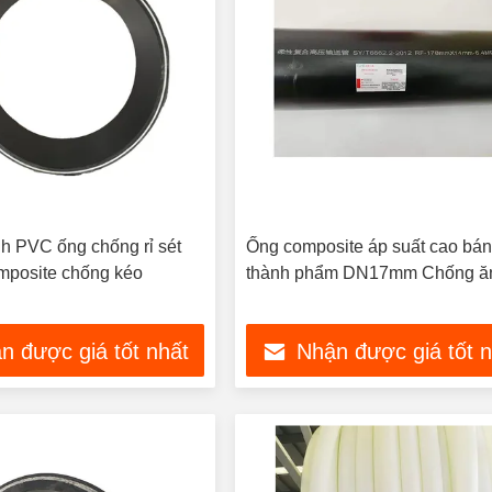
nh PVC ống chống rỉ sét
Ống composite áp suất cao bá
posite chống kéo
thành phẩm DN17mm Chống ă
n được giá tốt nhất
Nhận được giá tốt 