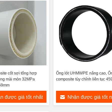
ite cốt sợi tổng hợp
Ống lót UHMWPE nâng cao, Ố
ống mài mòn 32MPa
composite tùy chỉnh liên tục 4
459mm
n được giá tốt nhất
Nhận được giá tốt 