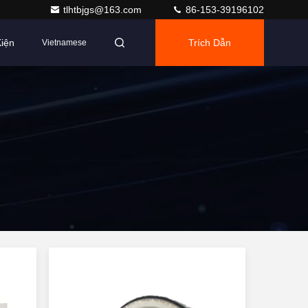
tlhtbjgs@163.com
86-153-39196102
iện
Trích Dẫn
Vietnamese