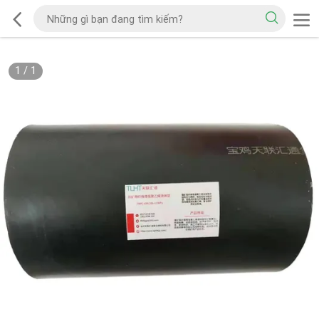
1
/
1