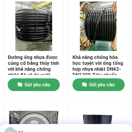
Về chúng tôi
Tham quan nhà máy
Kiểm soát chất lượng
Đường ống nhựa được
Khả năng chống hóa
củng cố bằng thủy tinh
học tuyệt vời ống tổng
với khả năng chống
hợp nhựa nhiệt DN42-
Liên hệ chúng tôi
nhiệt độ và áp suất
DN1200 Tiêu chuẩn
cao lên đến 10
SY/T6662.2-2020
Gửi yêu cầu
Gửi yêu cầu
trong vòng 140 ký tự
Tin tức
Yêu cầu báo giá
Ống nhựa nhiệt dẻo gia cố