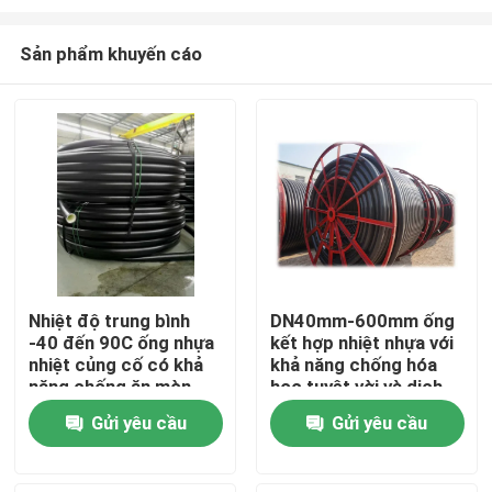
Sản phẩm khuyến cáo
Nhiệt độ trung bình
DN40mm-600mm ống
-40 đến 90C ống nhựa
kết hợp nhiệt nhựa với
Nhà
nhiệt củng cố có khả
khả năng chống hóa
năng chống ăn mòn
học tuyệt vời và dịch
cao và xây dựng bền
vụ cắt
Sản phẩm
Gửi yêu cầu
Gửi yêu cầu
Hướng dẫn VR