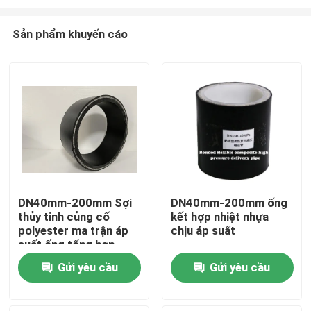
Sản phẩm khuyến cáo
DN40mm-200mm Sợi
DN40mm-200mm ống
thủy tinh củng cố
kết hợp nhiệt nhựa
Nhà
polyester ma trận áp
chịu áp suất
suất ống tổng hợp
Sản phẩm
Gửi yêu cầu
Gửi yêu cầu
Hướng dẫn VR