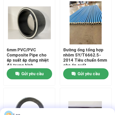
Về chúng tôi
Tham quan nhà máy
Kiểm soát chất lượng
6mm PVC/PVC
Đường ống tổng hợp
Composite Pipe cho
nhôm SY/T6662.5-
áp suất áp dụng nhiệt
2014 Tiêu chuẩn 6mm
Liên hệ chúng tôi
độ trung bình
cho áp suất
Gửi yêu cầu
Gửi yêu cầu
Tin tức
Yêu cầu báo giá
Ống nhựa nhiệt dẻo gia cố