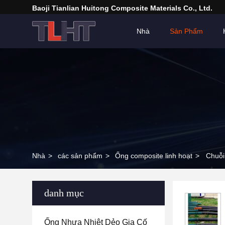
Baoji Tianlian Huitong Composite Materials Co., Ltd.
Nhà
Sản Phẩm
Nhà
>
các sản phẩm
>
Ống composite linh hoạt
>
Chuỗi
danh mục
Ống Nhựa Nhiệt Dẻo Gia Cố