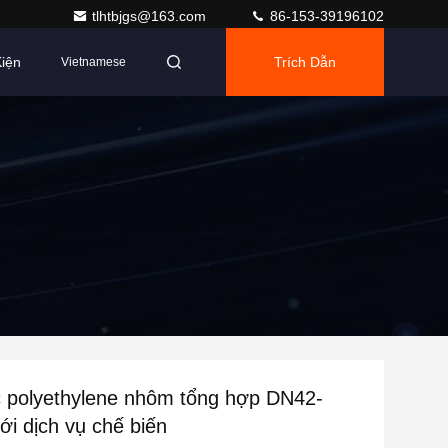
tlhtbjgs@163.com
86-153-39196102
iện
Trích Dẫn
Vietnamese
c polyethylene nhôm tổng hợp DN42-
i dịch vụ chế biến