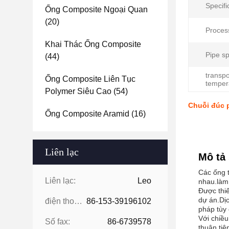
Specifi
Ống Composite Ngoại Quan
(20)
Proces
Khai Thác Ống Composite
Pipe sp
(44)
transpo
Ống Composite Liên Tục
temper
Polymer Siêu Cao
(54)
Chuỗi đúc 
Ống Composite Aramid
(16)
Liên lạc
Mô tả
Các ống t
Liên lạc:
Leo
nhau.làm 
Được thiế
dự án.Dịc
điện thoại:
86-153-39196102
pháp tùy 
Với chiều
Số fax:
86-6739578
thuận tiệ