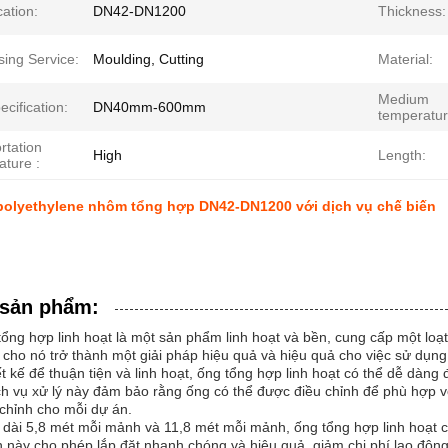
cation:
DN42-DN1200
Thickness:
sing Service:
Moulding, Cutting
Material:
Medium
ecification:
DN40mm-600mm
temperatur
rtation
High
Length:
ature :
polyethylene nhôm tổng hợp DN42-DN1200 với dịch vụ chế biến
 sản phẩm:
ổng hợp linh hoạt là một sản phẩm linh hoạt và bền, cung cấp một lo
cho nó trở thành một giải pháp hiệu quả và hiệu quả cho việc sử dụng 
t kế để thuận tiện và linh hoạt, ống tổng hợp linh hoạt có thể dễ dàn
h vụ xử lý này đảm bảo rằng ống có thể được điều chỉnh để phù hợp v
chỉnh cho mỗi dự án.
 dài 5,8 mét mỗi mảnh và 11,8 mét mỗi mảnh, ống tổng hợp linh hoạt cu
n này cho phép lắp đặt nhanh chóng và hiệu quả, giảm chi phí lao động