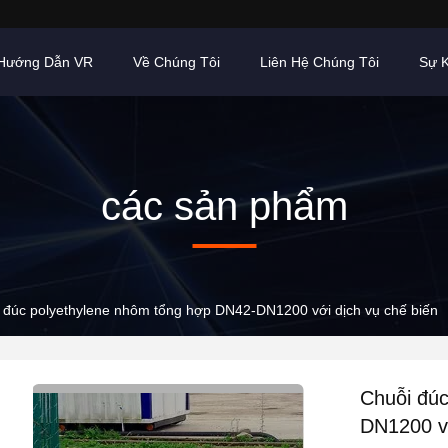
Hướng Dẫn VR
Về Chúng Tôi
Liên Hệ Chúng Tôi
Sự K
các sản phẩm
 đúc polyethylene nhôm tổng hợp DN42-DN1200 với dịch vụ chế biến
Chuỗi đú
DN1200 vớ