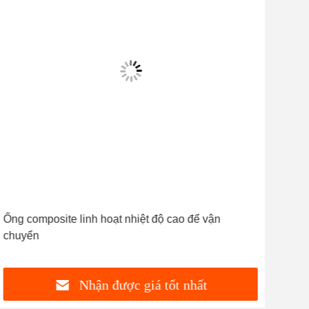
Ống composite linh hoạt nhiệt độ cao để vận
Ống
chuyển
comp
Nhận được giá tốt nhất