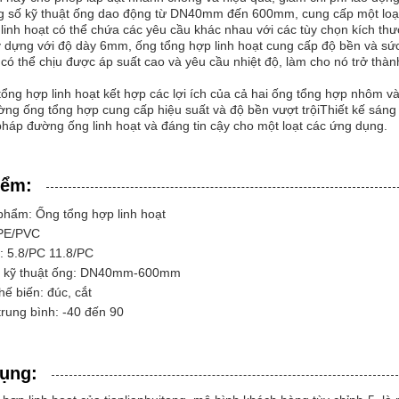
g số kỹ thuật ống dao động từ DN40mm đến 600mm, cung cấp một loạt
linh hoạt có thể chứa các yêu cầu khác nhau với các tùy chọn kích thư
 dựng với độ dày 6mm, ống tổng hợp linh hoạt cung cấp độ bền và sứ
có thể chịu được áp suất cao và yêu cầu nhiệt độ, làm cho nó trở thà
tổng hợp linh hoạt kết hợp các lợi ích của cả hai ống tổng hợp nhôm 
ng ống tổng hợp cung cấp hiệu suất và độ bền vượt trộiThiết kế sáng tạ
pháp đường ống linh hoạt và đáng tin cậy cho một loạt các ứng dụng.
iểm:
phẩm: Ống tổng hợp linh hoạt
 PE/PVC
: 5.8/PC 11.8/PC
ố kỹ thuật ống: DN40mm-600mm
hế biến: đúc, cắt
trung bình: -40 đến 90
ụng: