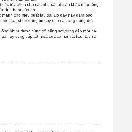
 các tùy chọn cho các nhu cầu dự án khác nhau.ống
ớc linh hoạt của nó.
c mạnh cho hiệu suất lâu dài.Độ dày này đảm bảo
nh một lựa chọn đáng tin cậy cho các ứng dụng đòi
và ống nhựa được củng cố bằng sợi,cung cấp một hệ
o này cung cấp tốt nhất của cả hai vật liệu, tạo ra