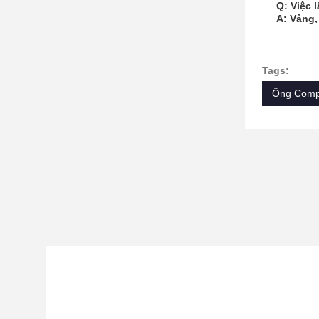
Q: Việc 
A: Vâng,
Tags:
Ống Comp