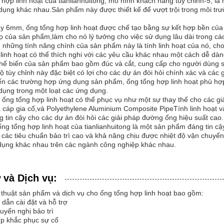
hợp linh hoạt của tianlianhuitong, mô hình khách hàng tùy chỉnh-5, là
ụng khác nhau.Sản phẩm này được thiết kế để vượt trội trong môi trườn
ày 6mm, ống tổng hợp linh hoạt được chế tạo bằng sự kết hợp bền của
họ của sản phẩm,làm cho nó lý tưởng cho việc sử dụng lâu dài trong các
g những tính năng chính của sản phẩm này là tính linh hoạt của nó, c
linh hoạt có thể thích nghi với các yêu cầu khác nhau một cách dễ dàn
hế biến của sản phẩm bao gồm đúc và cắt, cung cấp cho người dùng sự
 tùy chỉnh này đặc biệt có lợi cho các dự án đòi hỏi chính xác và các 
đến các trường hợp ứng dụng sản phẩm, ống tổng hợp linh hoạt phù hợ
dụng trong một loạt các ứng dụng.
ống tổng hợp linh hoạt có thể phục vụ như một sự thay thế cho các g
cáp gia cố,và Polyethylene Aluminium Composite PipeTính linh hoạt v
 tin cậy cho các dự án đòi hỏi các giải pháp đường ống hiệu suất cao.
ống tổng hợp linh hoạt của tianlianhuitong là một sản phẩm đáng tin cậy
 các tiêu chuẩn bảo trì cao và khả năng chịu được nhiệt độ vận chuyển
dụng khác nhau trên các ngành công nghiệp khác nhau.
 và Dịch vụ:
 thuật sản phẩm và dịch vụ cho ống tổng hợp linh hoạt bao gồm:
dẫn cài đặt và hỗ trợ
uyến nghị bảo trì
úp khắc phục sự cố