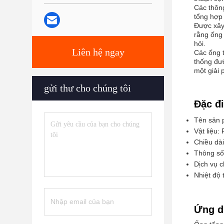
Các thôn
tổng hợp 
Được xây
rằng ống 
hỏi.
Liên hệ ngay
Các ống 
thống đườ
một giải 
gửi thư cho chúng tôi
Đặc đ
Tên sản 
Vật liệu:
Chiều dài
Thông s
Dịch vụ c
Nhiệt độ 
Ứng d