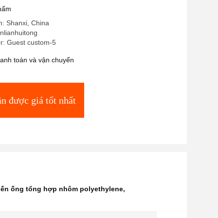
phẩm
in: Shanxi, China
anlianhuitong
: Guest custom-5
hanh toán và vận chuyển
n được giá tốt nhất
iến ống tổng hợp nhôm polyethylene
,