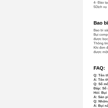
4- Đào tạ
5Dịch vụ
Bao b
Bao bì s
Bụi compo
được bọc 
Thông ti
Khi đơn đ
được một 
FAQ:
Q: Tên t
A: Tên t
Q: Số mô
Đáp: Số 
Hỏi: Bụi
A: Sản p
Q: Những
A: Bụi n