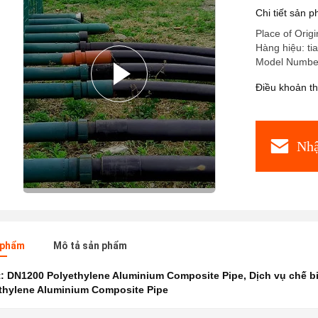
Chi tiết sản 
Place of Orig
Hàng hiệu: ti
Model Number
Điều khoản t
Nhậ
n phẩm
Mô tả sản phẩm
t:
DN1200 Polyethylene Aluminium Composite Pipe
,
Dịch vụ chế b
thylene Aluminium Composite Pipe