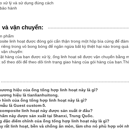
o xử lý và sử dụng đúng cách
 bảo hành
ì và vận chuyển:
ản phẩm
site linh hoạt được đóng gói cẩn thận trong một hộp bìa cứng để đảm
riêng trong vỏ bong bóng để ngăn ngừa bất kỳ thiệt hại nào trong quá
n vận chuyển:
ặt hàng của bạn được xử lý, ống linh hoạt sẽ được vận chuyển bằng m
số theo dõi để theo dõi tình trạng giao hàng của gói hàng của bạn.Thờ
hương hiệu của ống tổng hợp linh hoạt này là gì?
hương hiệu là tianlianhuitong.
 hình của ống tổng hợp linh hoạt này là gì?
mẫu là Guest custom-5.
 composite linh hoạt này được sản xuất ở đâu?
hẩm này được sản xuất tại Shanxi, Trung Quốc.
 đặc điểm chính của ống tổng hợp linh hoạt này là gì?
ày rất linh hoạt, bền và chống ăn mòn, làm cho nó phù hợp với 