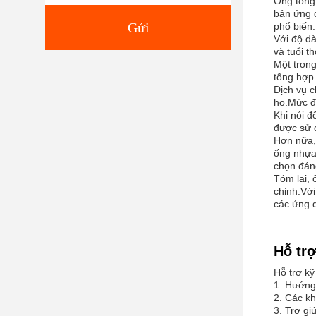
Ống tổng 
bản ứng d
Gửi
phổ biến.
Với độ d
và tuổi t
Một tron
tổng hợp 
Dịch vụ c
họ.Mức độ
Khi nói 
được sử 
Hơn nữa, 
ống nhựa 
chọn đáng
Tóm lại, 
chỉnh.Với
các ứng 
Hỗ trợ
Hỗ trợ kỹ
1. Hướng 
2. Các kh
3. Trợ gi