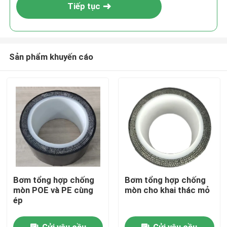
Tiếp tục
Sản phẩm khuyến cáo
Nhà
Bơm tổng hợp chống
Bơm tổng hợp chống
mòn POE và PE cùng
mòn cho khai thác mỏ
Sản phẩm
ép
Hướng dẫn VR
Gửi yêu cầu
Gửi yêu cầu