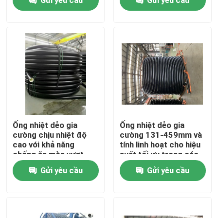
Về chúng tôi
Tham quan nhà máy
Kiểm soát chất lượng
Liên hệ chúng tôi
Ống nhiệt dẻo gia
Ống nhiệt dẻo gia
cường chịu nhiệt độ
cường 131-459mm và
cao với khả năng
tính linh hoạt cho hiệu
Tin tức
chống ăn mòn vượt
suất tối ưu trong các
trội
ứng dụng công nghiệp
Gửi yêu cầu
Gửi yêu cầu
khác nhau
Yêu cầu báo giá
Ống nhựa nhiệt dẻo gia cố