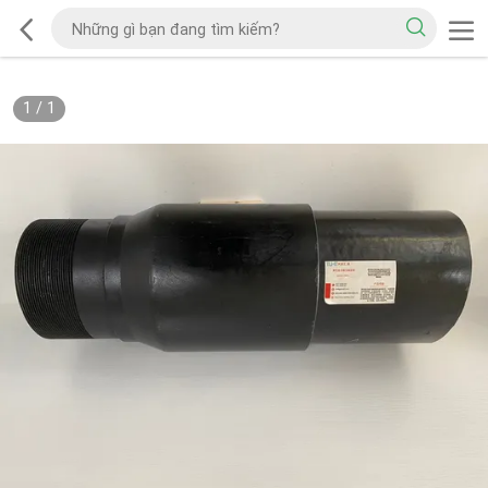
1
/
1