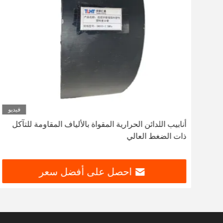
ديو
فيديو
تيك
أنابيب اللدائن الحرارية المقواة بالألياف المقاومة للتآكل
ذات الضغط العالي
احصل على أفضل سعر