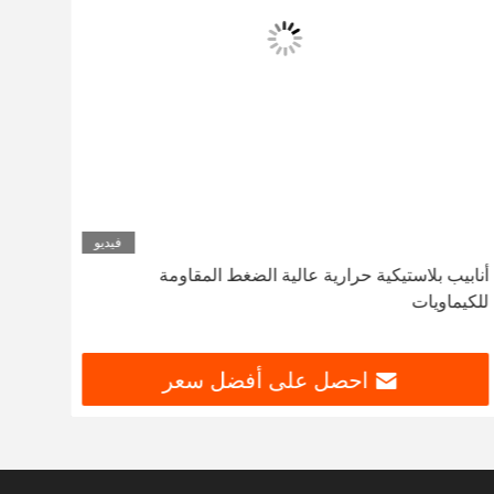
فيديو
أنابيب بلاستيكية حرارية عالية الضغط المقاومة
مواس
للكيماويات
سماكة 6
احصل على أفضل سعر