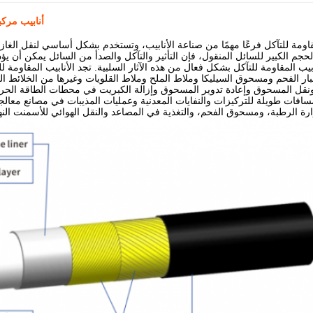
أنابيب مركب
مقاومة للتآكل فرعًا مهمًا من صناعة الأنابيب، وتستخدم بشكل أساسي لنقل الغازا
لحجم الكبير للسائل المنقول، فإن التأثير والتآكل والصدأ من السائل يمكن أن يؤ
ابيب المقاومة للتآكل بشكل فعال من هذه الآثار السلبية. تجد الأنابيب المقاوم
غبار الفحم ومسحوق السيليكا وملاط الملح وملاط القلويات وغيرها من الخلائط الص
قل المسحوق وإعادة تدوير المسحوق وإزالة الكبريت في محطات الطاقة الحرا
مسافات طويلة للتركيزات والنفايات المعدنية وعمليات المذيبات في مصانع معال
دوارة الرطبة، ومسحوق الفحم، والتغذية في المصاعد والنقل الهوائي للأسمنت الن