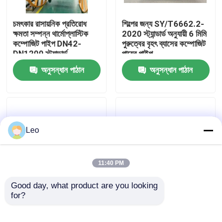
চমৎকার রাসায়নিক প্রতিরোধ
শিল্পের জন্য SY/T6662.2-
আমাদের সম্পর্কে
ক্ষমতা সম্পন্ন থার্মোপ্লাস্টিক
2020 স্ট্যান্ডার্ড অনুযায়ী 6 মিমি
কম্পোজিট পাইপ DN42-
পুরুত্বের বৃহৎ ব্যাসের কম্পোজিট
DN1200 স্ট্যান্ডার্ড
পায়ের পাইপ
কারখানা ভ্রমণ
SY/T6662.2-2020 (১৪০
অনুসন্ধান পাঠান
অনুসন্ধান পাঠান
অক্ষরের মধ্যে)
মান নিয়ন্ত্রণ
আমাদের সাথে যোগাযোগ করুন
Leo
খবর
11:40 PM
উদ্ধৃতির জন্য আবেদন
Good day, what product are you looking 
for?
উচ্চ চাপ RTP থার্মোপ্লাস্টিক
টান প্রতিরোধী ফাইবার
কম্পোজিট পাইপ প্রভাব
শক্তিশালী RTP পাইপ, RTP
চাঙ্গা থার্মোপ্লাস্টিক পাইপ
প্রতিরোধী
শক্তিশালী Polyurethane