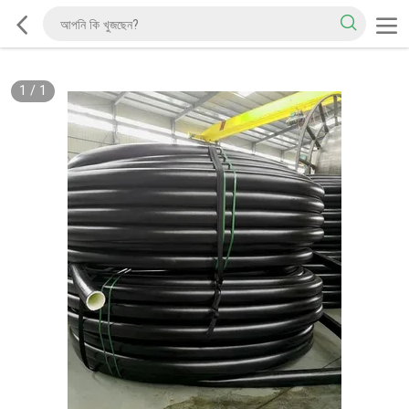
1
/
1