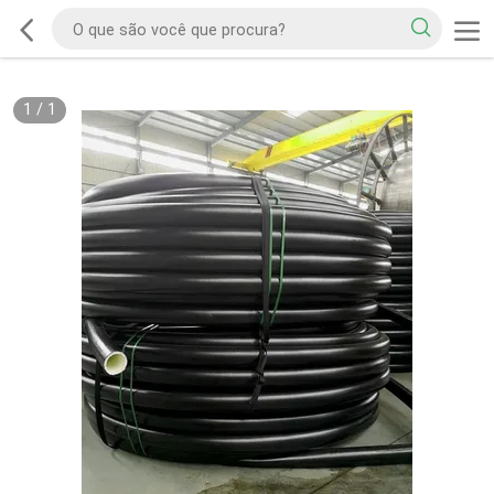
1
/
1