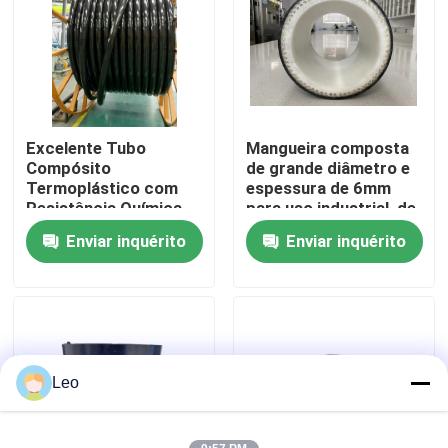
Quem Somos
Fábrica
Excelente Tubo
Mangueira composta
Compósito
de grande diâmetro e
Controle de Qualidade
Termoplástico com
espessura de 6mm
Resistência Química
para uso industrial, de
DN42-DN1200 Padrão
acordo com a norma
Enviar inquérito
Enviar inquérito
Fale Conosco
SY/T6662.2-2020
SY/T6662.2-2020
(até 140 caracteres)
notícias
Pedir um orçamento
Leo
Tubulações termoplásticos reforçadas