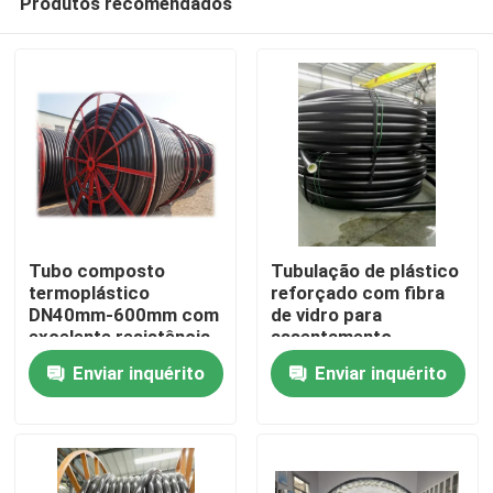
Produtos recomendados
Tubo composto
Tubulação de plástico
termoplástico
reforçado com fibra
DN40mm-600mm com
de vidro para
excelente resistência
assentamento
Casa
química e serviço de
subterrâneo, com
Enviar inquérito
Enviar inquérito
corte
resistência a altas
temperaturas e
Produtos
pressão nominal de
até 10
Show de RV