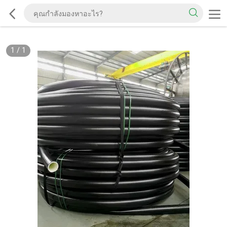
1
/
1