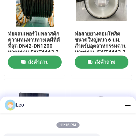
เกี่ยวกับเรา
ท่อผสมเทอร์โมพลาสติก
ท่อสายยางคอมโพสิต
ทัวร์โรงงาน
ความทนทานทางเคมีที่ดี
ขนาดใหญ่หนา 6 มม.
ที่สุด DN42-DN1200
สำหรับอุตสาหกรรมตาม
มาตรฐาน SY/T6662.2-
มาตรฐาน SY/T6662.2-
ควบคุมคุณภาพ
2020 ภายใน 140 ตัว
2020
ส่งคำถาม
ส่งคำถาม
อักษร
ติดต่อเรา
ข่าว
Leo
ขออ้าง
11:16 PM
ท่อเทอร์โมพลาสติกเสริมแรง