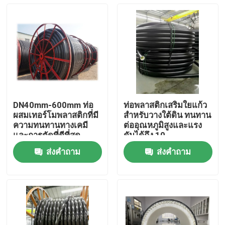
DN40mm-600mm ท่อ
ท่อพลาสติกเสริมใยแก้ว
ผสมเทอร์โมพลาสติกที่มี
สำหรับวางใต้ดิน ทนทาน
ความทนทานทางเคมี
ต่ออุณหภูมิสูงและแรง
และการตัดที่ดีที่สุด
ดันได้ถึง 10
ส่งคำถาม
ส่งคำถาม
บ้าน
ผลิตภัณฑ์
แสดง VR