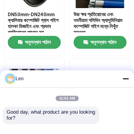
DN50mm-DN240mm
উচ্চ ক্ষয় প্রতিরোধের এবং
আমাদের সম্পর্কে
ক্যালিবার কম্পোজিট গ্যাস পাইপ
নমনীয়তা পলিথিন অ্যালুমিনিয়াম
হালকা ডিজাইন এবং প্রভাব
কম্পোজিট পাইপ মধ্যে নিখুঁত
প্রতিরোধের ফাংশন সহ
সমন্বয়
কারখানা ভ্রমণ
অনুসন্ধান পাঠান
অনুসন্ধান পাঠান
মান নিয়ন্ত্রণ
আমাদের সাথে যোগাযোগ করুন
Leo
খবর
11:51 AM
উদ্ধৃতির জন্য আবেদন
Good day, what product are you looking 
for?
উচ্চ চাপের হাইড্রোজেন
গ্যাসের জন্য থ্রেডেড কম্পোজিট
সরবরাহের জন্য নমনীয়
পাইপ, 4 ইঞ্চি গ্যাস পাইপ
চাঙ্গা থার্মোপ্লাস্টিক পাইপ
কম্পোজিট অবিচ্ছিন্ন টিউব
DN40mm