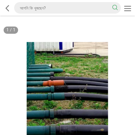
1
/
1