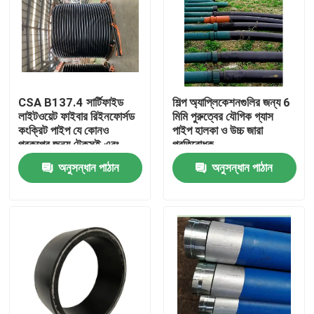
CSA B137.4 সার্টিফাইড
শিল্প অ্যাপ্লিকেশনগুলির জন্য 6
লাইটওয়েট ফাইবার রিইনফোর্সড
মিমি পুরুত্বের যৌগিক গ্যাস
কংক্রিট পাইপ যে কোনও
পাইপ হালকা ও উচ্চ জারা
প্রকল্পের জন্য টেকসই এবং
প্রতিরোধক
স্থিতিস্থাপক
অনুসন্ধান পাঠান
অনুসন্ধান পাঠান
বাড়ি
পণ্য
VR প্রদর্শন