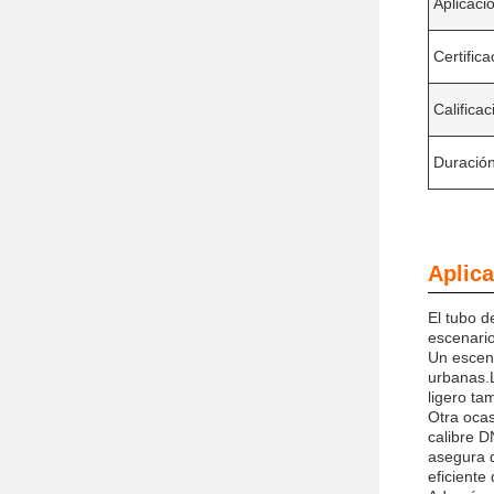
Aplicaci
Certific
Califica
Duració
Aplica
El tubo d
escenario
Un escena
urbanas.L
ligero ta
Otra ocas
calibre 
asegura d
eficiente