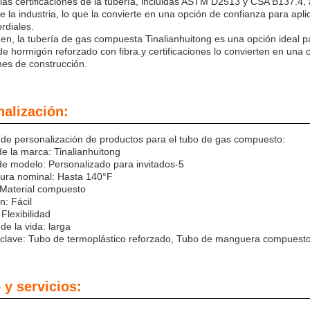
as certificaciones de la tubería, incluidas ASTM D2513 y CSA B137.4, 
 la industria, lo que la convierte en una opción de confianza para aplica
rdiales.
n, la tubería de gas compuesta Tinalianhuitong es una opción ideal pa
de hormigón reforzado con fibra.y certificaciones lo convierten en una
nes de construcción.
alización:
 de personalización de productos para el tubo de gas compuesto:
e la marca: Tinalianhuitong
e modelo: Personalizado para invitados-5
ura nominal: Hasta 140°F
 Material compuesto
n: Fácil
 Flexibilidad
de la vida: larga
 clave: Tubo de termoplástico reforzado, Tubo de manguera compuesto,
y servicios: