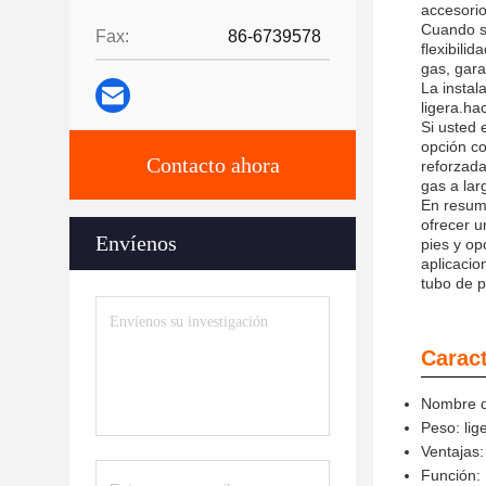
accesorio
Cuando se
Fax:
86-6739578
flexibili
gas, gara
La instal
ligera.ha
Si usted 
opción co
Contacto ahora
reforzada
gas a lar
En resume
ofrecer u
Envíenos
pies y op
aplicacio
tubo de p
Caract
Nombre d
Peso: lig
Ventajas:
Función: 