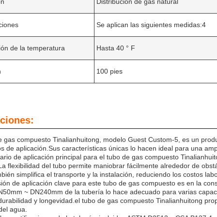
ón
Distribución de gas natural
aciones
Se aplican las siguientes medidas:4
ción de la temperatura
Hasta 40 ° F
n
100 pies
ciones:
e gas compuesto Tinalianhuitong, modelo Guest Custom-5, es un produ
s de aplicación.Sus características únicas lo hacen ideal para una amp
rio de aplicación principal para el tubo de gas compuesto Tinalianhuit
a flexibilidad del tubo permite maniobrar fácilmente alrededor de obs
mbién simplifica el transporte y la instalación, reduciendo los costos lab
ión de aplicación clave para este tubo de gas compuesto es en la con
DN50mm ~ DN240mm de la tubería lo hace adecuado para varias capaci
urabilidad y longevidad.el tubo de gas compuesto Tinalianhuitong prop
 del agua.