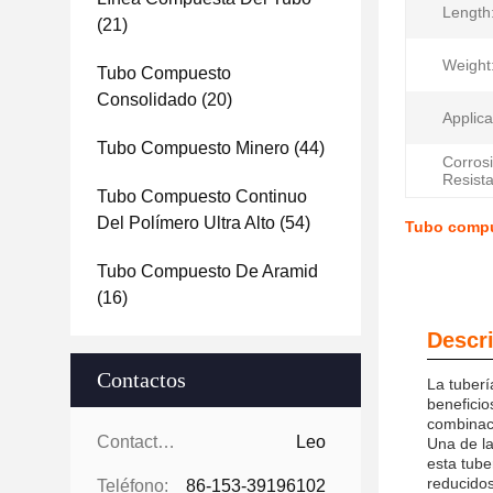
Length
(21)
Weight
Tubo Compuesto
Consolidado
(20)
Applica
Tubo Compuesto Minero
(44)
Corros
Resist
Tubo Compuesto Continuo
Del Polímero Ultra Alto
(54)
Tubo compue
Tubo Compuesto De Aramid
(16)
Descri
Contactos
La tuberí
beneficio
combinaci
Contactos:
Leo
Una de la
esta tube
reducidos
Teléfono:
86-153-39196102