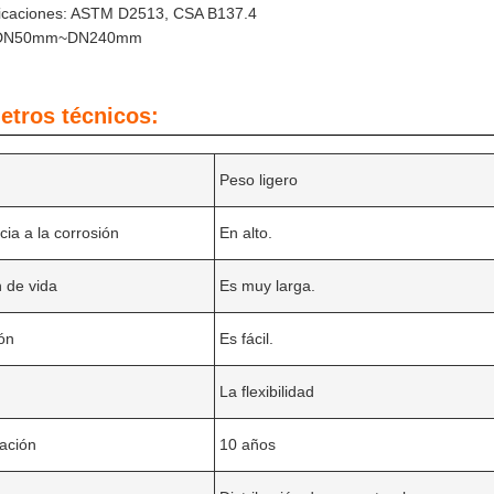
ificaciones: ASTM D2513, CSA B137.4
: DN50mm~DN240mm
etros técnicos:
Peso ligero
cia a la corrosión
En alto.
 de vida
Es muy larga.
ión
Es fácil.
La flexibilidad
ación
10 años