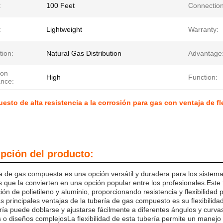
:
100 Feet
Connection
:
Lightweight
Warranty:
tion:
Natural Gas Distribution
Advantage
ion
High
Function:
ance:
sto de alta resistencia a la corrosión para gas con ventaja de fl
pción del producto:
a de gas compuesta es una opción versátil y duradera para los sistema
s que la convierten en una opción popular entre los profesionales.Este
ón de polietileno y aluminio, proporcionando resistencia y flexibilidad 
s principales ventajas de la tubería de gas compuesto es su flexibilid
ría puede doblarse y ajustarse fácilmente a diferentes ángulos y curvas
 o diseños complejosLa flexibilidad de esta tubería permite un manejo 