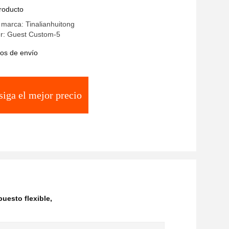
producto
marca: Tinalianhuitong
r: Guest Custom-5
os de envío
iga el mejor precio
uesto flexible
,