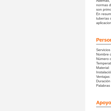
Además, l
normas de
son primo
En resume
tuberías 
aplicacio
Person
Servicios
Nombre d
Número d
Temperat
Material:
Instalació
Ventajas:
Duración 
Palabras
Apoyo 