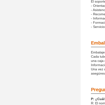
El soport
- Orienta
- Asisten
- Recome
- Informa
- Formaci
- Servici
Embala
Embalaje
Cada tubo
una caja 
Informaci
Una vez c
asegúrese
Pregu
P: ¿Cuál
R: El nom