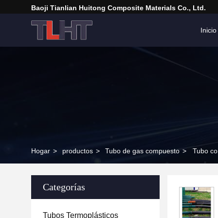
Baoji Tianlian Huitong Composite Materials Co., Ltd.
Inicio
Hogar
>
productos
>
Tubo de gas compuesto
>
Tubo com
Categorías
Tubos Termoplásticos