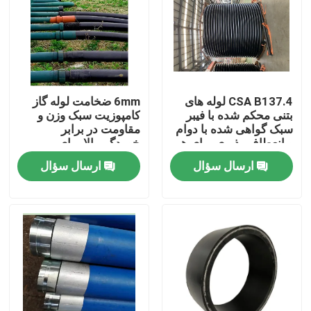
CSA B137.4 لوله های
6mm ضخامت لوله گاز
بتنی محکم شده با فیبر
کامپوزیت سبک وزن و
سبک گواهی شده با دوام
مقاومت در برابر
و انعطاف پذیری برای هر
خوردگی بالا برای
پروژه
کاربردهای صنعتی
ارسال سؤال
ارسال سؤال
خانه
محصولات
نمایش VR