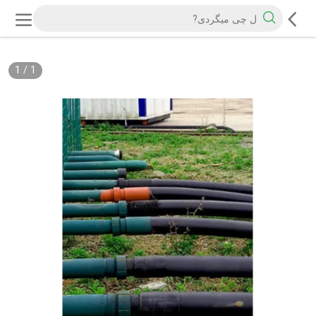
1
/
1