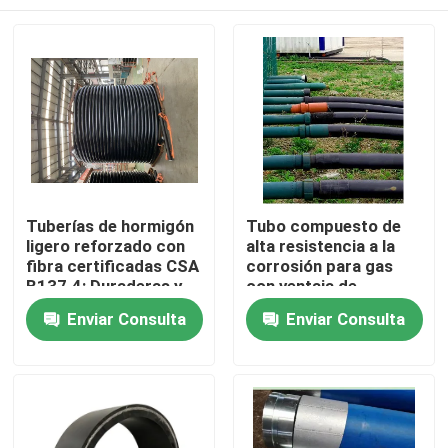
Tuberías de hormigón
Tubo compuesto de
ligero reforzado con
alta resistencia a la
fibra certificadas CSA
corrosión para gas
B137.4: Duraderas y
con ventaja de
resistentes para
flexibilidad
Inicio
Enviar Consulta
Enviar Consulta
cualquier proyecto
Productos
VR Show