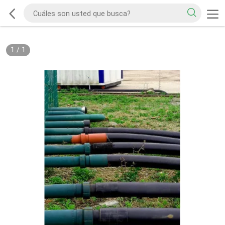
1
/
1