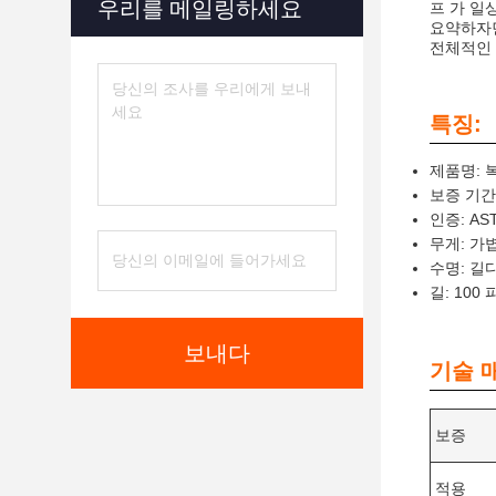
우리를 메일링하세요
프 가 일
요약하자면
전체적인 
특징:
제품명: 
보증 기간:
인증: AST
무게: 가
수명: 길
길: 100
보내다
기술 
보증
적용