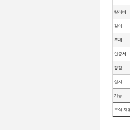
칼리버
길이
두께
인증서
장점
설치
기능
부식 저