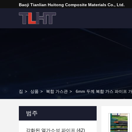
Baoji Tianlian Huitong Composite Materials Co., Ltd.
집
>
상품
>
복합 가스관
>
6mm 두께 복합 가스 파이프 
범주
강화된 열가소성 파이프
(42)