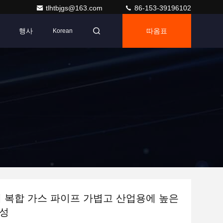
tlhtbjgs@163.com
86-153-39196102
행사
따옴표
Korean
께 복합 가스 파이프 가볍고 산업용에 높은
항성