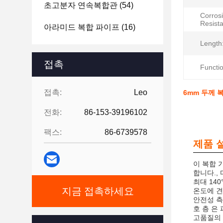
초고분자 연속복합관
(54)
Corros
Resist
아라미드 복합 파이프
(16)
Length
접촉
Functio
접촉:
Leo
6mm 두께 
전화:
86-153-39196102
팩스:
86-6739578
제품 
이 복합 
합니다.,
최대 14
지금 접촉하세요
온도에 견
안전성 측
호 층 은
고품질의 