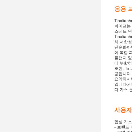
응용 
Tinali
파이프는 
스레드 연
Tinali
식 저항성
단순화하여
이 복합 
플랜지 및
에 부합하
또한, Ti
공합니다.
요약하자면
입니다.산
다,가스 
사용자
합성 가스
- 브랜드 