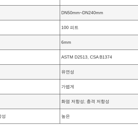
DN50mm~DN240mm
100 피트
6mm
ASTM D2513, CSA B1374
유연성
가볍게
화염 저항성; 충격 저항성
항성
높은