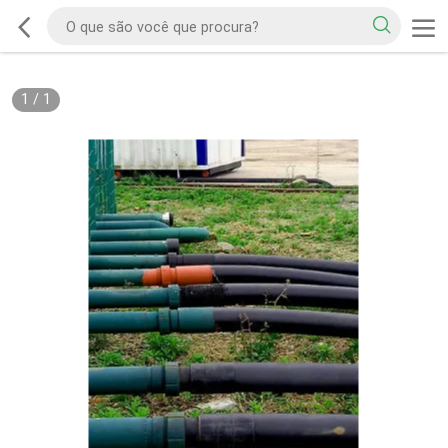
1
/
1