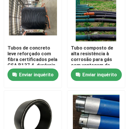
Tubos de concreto
Tubo composto de
leve reforçado com
alta resistência à
fibra certificados pela
corrosão para gás
CSA B137.4, duráveis
com vantagem de
e resilientes para
flexibilidade
Enviar inquérito
Enviar inquérito
qualquer projeto
Casa
Produtos
Show de RV