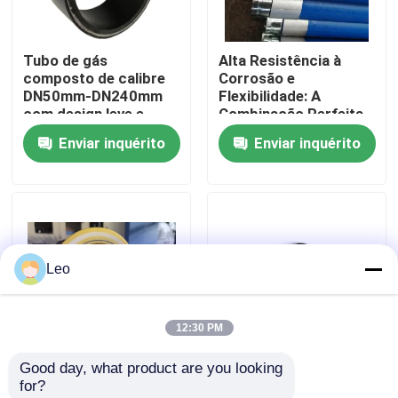
Quem Somos
Tubo de gás
Alta Resistência à
composto de calibre
Corrosão e
DN50mm-DN240mm
Flexibilidade: A
Fábrica
com design leve e
Combinação Perfeita
função de resistência
no Tubo Composto de
Enviar inquérito
Enviar inquérito
ao impacto
Alumínio e Polietileno
Controle de Qualidade
Fale Conosco
Leo
notícias
12:30 PM
Pedir um orçamento
Good day, what product are you looking 
Tubo contínuo de
Tubo de composição
for?
Tubulações termoplásticos reforçadas
composição flexível
roscado para gás, 4