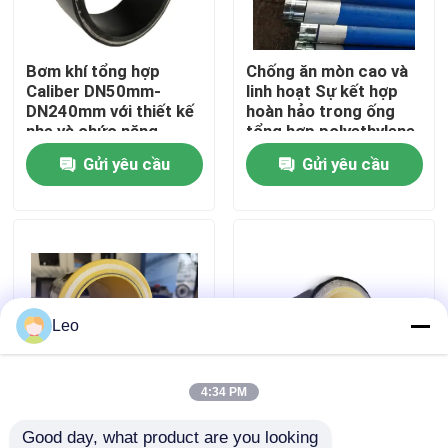
Về chúng tôi
Bơm khí tổng hợp
Chống ăn mòn cao và
Caliber DN50mm-
linh hoạt Sự kết hợp
DN240mm với thiết kế
hoàn hảo trong ống
Tham quan nhà máy
nhẹ và chức năng
tổng hợp polyethylene
chống va chạm
nhôm
Gửi yêu cầu
Gửi yêu cầu
Kiểm soát chất lượng
Liên hệ chúng tôi
Tin tức
Leo
Yêu cầu báo giá
4:34 PM
Bụi liên tục composite
Ống composite có ren
Ống nhựa nhiệt dẻo gia cố
Good day, what product are you looking 
linh hoạt để cung cấp
dùng cho gas, ống gas