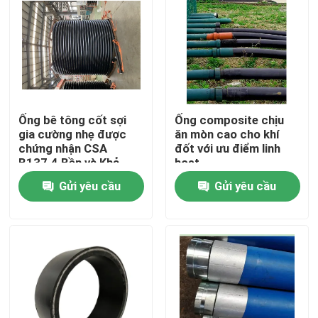
Ống bê tông cốt sợi
Ống composite chịu
gia cường nhẹ được
ăn mòn cao cho khí
chứng nhận CSA
đốt với ưu điểm linh
B137.4 Bền và Khả
hoạt
năng phục hồi cho mọi
Gửi yêu cầu
Gửi yêu cầu
dự án
Nhà
Sản phẩm
Hướng dẫn VR