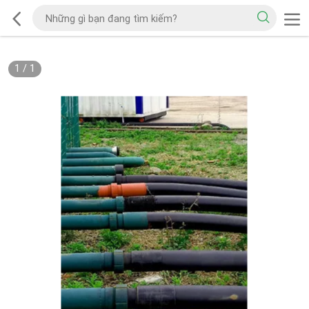
1
/
1