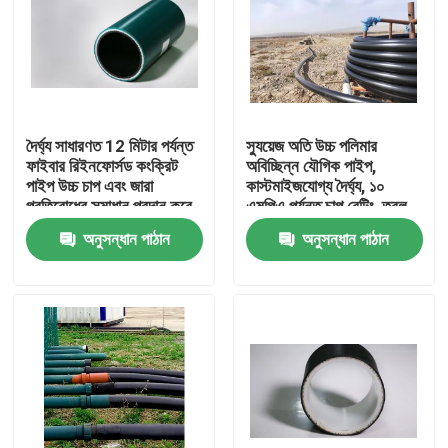
দৈর্ঘ্য সাধারণত 12 মিটার পর্যন্ত
স্যুয়েজ অতি উচ্চ পলিমার
ফাইবার রিইনফোর্সড কংক্রিট
অবিচ্ছিন্ন যৌগিক পাইপ,
পাইপ উচ্চ চাপ এবং জারা
কাস্টমাইজযোগ্য দৈর্ঘ্য, ১০
প্রতিরোধের সমাধান প্রদান করে
এমপিএ পর্যন্ত চাপ রেটিং, তরল
পরিবহনের জন্য প্রকৌশলিত
অনুসন্ধান পাঠান
অনুসন্ধান পাঠান
বাড়ি
পণ্য
VR প্রদর্শন