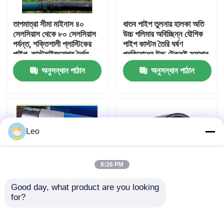
তাপমাত্রা সীমা মাইনাস ৪০
ধাতব পাইপ তুলনায় হালকা অতি
আমাদের সম্পর্কে
সেলসিয়াস থেকে ৮০ সেলসিয়াস
উচ্চ পলিমার অবিচ্ছিন্ন যৌগিক
পর্যন্ত, শক্তিশালী প্লাস্টিকের
পাইপ কাস্টম তৈরি ঘর্ষণ
পাইপ, কাস্টমাইজযোগ্য দৈর্ঘ্য,
প্রতিরোধের উচ্চ টেকসই সমাধান
কারখানা ভ্রমণ
তেল, গ্যাস এবং জল বিতরণ
অনুসন্ধান পাঠান
অনুসন্ধান পাঠান
নেটওয়ার্কের জন্য উপযুক্ত
মান নিয়ন্ত্রণ
আমাদের সাথে যোগাযোগ করুন
Leo
খবর
8:26 PM
উদ্ধৃতির জন্য আবেদন
Good day, what product are you looking 
for?
তাপমাত্রা সীমা মাইনাস ৪০
গ্রাউন্ডিং অ্যাপ্লিকেশন এবং
ডিগ্রি সেলসিয়াস থেকে ৮০
পারফরম্যান্সের জন্য উচ্চ ঘর্ষণ
চাঙ্গা থার্মোপ্লাস্টিক পাইপ
ডিগ্রি সেলসিয়াস পর্যন্ত,
প্রতিরোধের ফাইবার শক্তিশালী