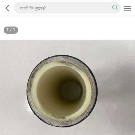
1
/
1