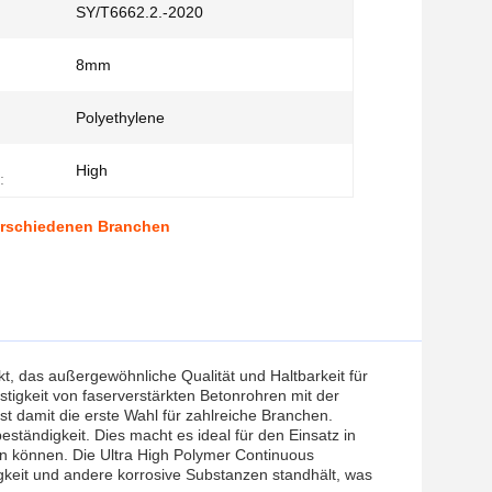
SY/T6662.2.-2020
8mm
Polyethylene
High
:
verschiedenen Branchen
, das außergewöhnliche Qualität und Haltbarkeit für
stigkeit von faserverstärkten Betonrohren mit der
ist damit die erste Wahl für zahlreiche Branchen.
tändigkeit. Dies macht es ideal für den Einsatz in
n können. Die Ultra High Polymer Continuous
igkeit und andere korrosive Substanzen standhält, was