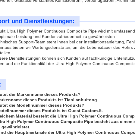
wörter: Glasfaserverstärktes Kunststoffrohr, Verbundgasrohr, Alumini
ort und Dienstleistungen:
kt Ultra High Polymer Continuous Composite Pipe wird mit umfassende
ptimale Leistung und Kundenzufriedenheit zu gewährleisten.
hnisches Support-Team steht Ihnen bei der Installationsanleitung, Fe
inaus bieten wir Wartungsdienste an, um die Lebensdauer des Rohrs zu
tellen.
sere Dienstleistungen können sich Kunden auf fachkundige Unterstütz
n und die Funktionalität der Ultra High Polymer Continuous Composite
:
autet der Markenname dieses Produkts?
arkenname dieses Produkts ist Tianlianhuitong.
autet die Modellnummer dieses Produkts?
odellnummer dieses Produkts ist Guest Custom-5.
elchem Material besteht die Ultra High Polymer Continuous Comp
ltra High Polymer Continuous Composite Pipe besteht aus einem s
 gewährleistet.
ind die Hauptmerkmale der Ultra High Polymer Continuous Compo