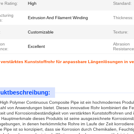
re Rating:
High
Standard:
cturing
Extrusion And Filament Winding
Thickness:
s:
:
Customizable
Texture:
ion
Abrasion
Excellent
ance:
Resistance
 verstärktes Kunststoffrohr für anpassbare Längenlösungen in 
uktbeschreibung:
 High Polymer Continuous Composite Pipe ist ein hochmodernes Produkt
zahl von Anwendungen bietet. Dieses innovative Rohr kombiniert die Fe
gkeit und Korrosionsbeständigkeit von verstärkten Kunststoffrohren und 
 Hauptmerkmale dieses Produkts ist seine ausgezeichnete Korrosionsbes
gebungen, in denen herkömmliche Rohre im Laufe der Zeit korrodiere
 Pipe ist so konzipiert, dass sie Korrosion durch Chemikalien, Feucht