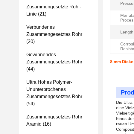
Pressu
Zusammengesetzte Rohr-
Linie
(21)
Manufa
Proces
Verbundenes
Length
Zusammengesetztes Rohr
(20)
Corros
Resist
Gewinnendes
Zusammengesetztes Rohr
8 mm Dicke
(44)
Ultra Hohes Polymer-
Ununterbrochenes
Prod
Zusammengesetztes Rohr
Die Ultra
(54)
eine Viel
Vielseiti
Zusammengesetztes Rohr
Eines der
Aramid
(16)
rauen Um
Composite