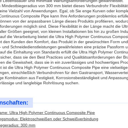
ge Lebensdauer und minimale Wartungsanforderungen gewährleistet.
 Mindestbiegeradius von 300 mm bietet dieses Verbundrohr Flexibilität 
 eine Vielzahl von Anwendungen. Egal, ob Sie enge Kurven oder kompl
Continuous Composite Pipe kann Ihre Anforderungen problemlos erfüll
önnen von der anpassbaren Länge dieses Produkts profitieren, wodur
forderungen möglich sind. Diese Flexibilität in der Länge macht die U
aller Größen geeignet, von kleinen Installationen bis hin zu großen In
auf die Verarbeitung bietet die Ultra High Polymer Continuous Compos
et den Kunden den Komfort, das Produkt in der gewünschten Form und Grö
 und Schneidedienstleistungen gewährleisten eine präzise Passform u
auf die Einhaltung von Standards erfüllt die Ultra High Polymer Con
t sicher, dass sie den Best Practices und Qualitätsanforderungen der Br
n die Gewissheit, dass sie in ein zuverlässiges und hochwertiges Prod
 ist die Ultra High Polymer Continuous Composite Pipe eine vielseitig
en, einschließlich Verbundrohren für den Gastransport, Wasserverteil
ige Kombination aus Festigkeit, Korrosionsbeständigkeit und Anpassun
rlässige und langlebige Rohrlösung suchen.
nschaften:
ame: Ultra High Polymer Continuous Composite Pipe
ngsmodus: Elektroschweißen oder Schweißverbindung
iegeradius: 300 mm