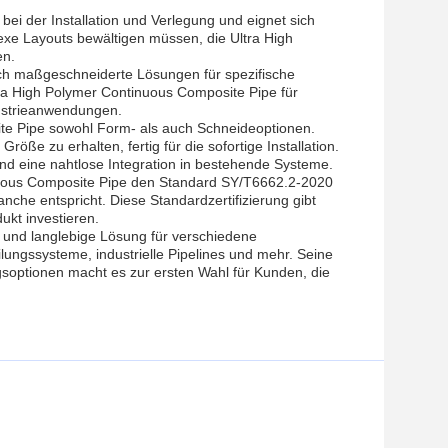
bei der Installation und Verlegung und eignet sich
exe Layouts bewältigen müssen, die Ultra High
en.
ch maßgeschneiderte Lösungen für spezifische
ltra High Polymer Continuous Composite Pipe für
dustrieanwendungen.
ite Pipe sowohl Form- als auch Schneideoptionen.
ße zu erhalten, fertig für die sofortige Installation.
nd eine nahtlose Integration in bestehende Systeme.
tinuous Composite Pipe den Standard SY/T6662.2-2020
anche entspricht. Diese Standardzertifizierung gibt
ukt investieren.
e und langlebige Lösung für verschiedene
ungssysteme, industrielle Pipelines und mehr. Seine
gsoptionen macht es zur ersten Wahl für Kunden, die