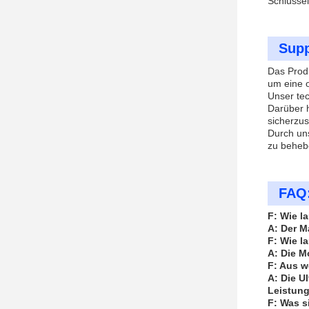
Schlüssel
Supp
Das Produ
um eine o
Unser tec
Darüber h
sicherzus
Durch un
zu behebe
FAQ
F: Wie l
A: Der M
F: Wie l
A: Die M
F: Aus w
A: Die U
Leistung
F: Was s