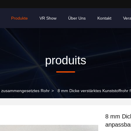
Produkte
VR Show
Über Uns
Kontakt
Ver
produits
s zusammengesetztes Rohr
>
8 mm Dicke verstärktes Kunststoffrohr
8 mm Dick
anpassba