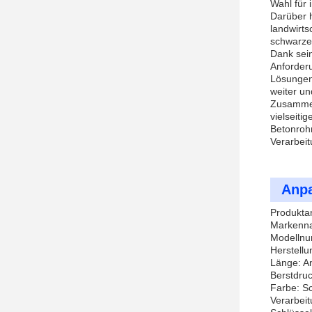
Wahl für 
Darüber h
landwirts
schwarze 
Dank sein
Anforder
Lösungen 
weiter un
Zusammenf
vielseiti
Betonrohr
Verarbei
Anp
Produkta
Markenna
Modellnu
Herstellu
Länge: A
Berstdru
Farbe: S
Verarbei