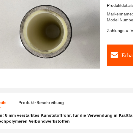
Branchen
Produktdetail
Markenname: 
Model Numbe
Zahlungs-u. V
Erha
ails
Produkt-Beschreibung
en:
8 mm verstärktes Kunststoffrohr
,
für die Verwendung in Kraftf
ochpolymeren Verbundwerkstoffen