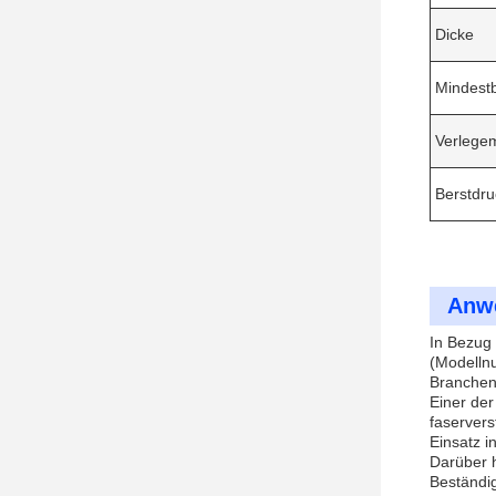
Dicke
Mindest
Verlege
Berstdru
Anw
In Bezug 
(Modelln
Branchen
Einer der
faservers
Einsatz i
Darüber h
Beständig