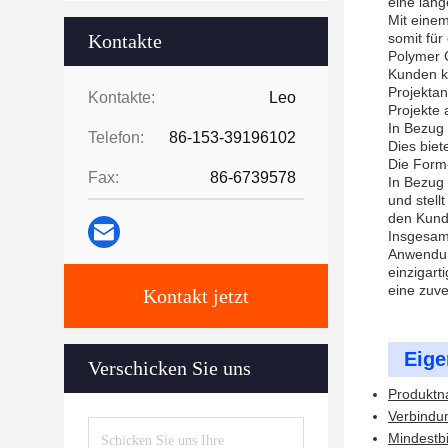
eine lan
Mit einem
Kontakte
somit für
Polymer 
Kunden k
Projektan
Kontakte:
Leo
Projekte 
In Bezug 
Telefon:
86-153-39196102
Dies biet
Die Form-
Fax:
86-6739578
In Bezug 
und stell
den Kunde
Insgesamt
Anwendung
einzigart
eine zuve
Kontakt jetzt
Eige
Verschicken Sie uns
Produktn
Verbindu
Mindestb