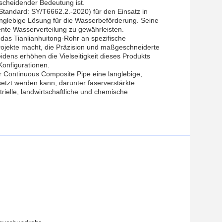
scheidender Bedeutung ist.
Standard: SY/T6662.2.-2020) für den Einsatz in
anglebige Lösung für die Wasserbeförderung. Seine
ente Wasserverteilung zu gewährleisten.
das Tianlianhuitong-Rohr an spezifische
ojekte macht, die Präzision und maßgeschneiderte
ens erhöhen die Vielseitigkeit dieses Produkts
Konfigurationen.
r Continuous Composite Pipe eine langlebige,
setzt werden kann, darunter faserverstärkte
rielle, landwirtschaftliche und chemische