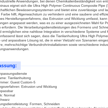
industrielle Anwendungen, bei denen Chemikalienbeständigkeit von ent
inaus eignet sich die Ultra High Polymer Continuous Composite Pipe (
chaftlichen Bewässerungssystemen und bietet eine zuverlässige und l
Farbe hilft, Algenwachstum zu verhindern und eine saubere und effizi
es Herstellungsverfahrens, das Extrusion und Wicklung umfasst, kann 
ungen angepasst werden, was es zu einer ausgezeichneten Wahl für Pr
erfordern. Die Verarbeitungsdienstleistungen des Formens und Schneid
d ermöglichen eine nahtlose Integration in verschiedene Systeme und 
assend lässt sich sagen, dass die Tianlianhuitong Ultra High Polyme
ge und anpassbare Lösung ist, die in einer Vielzahl von Szenarien einge
e, mehrschichtige Verbundrohrinstallationen sowie verschiedene indust
tungsanwendungen.
assung:
npassungsdienste
me: Tianlianhuitong
mmer: Guest Custom-5
ngsverfahren: Extrusion und Wicklung
npassbar
ck: Normal
chwarz
tungsdienstleistung: Formen, Schneiden