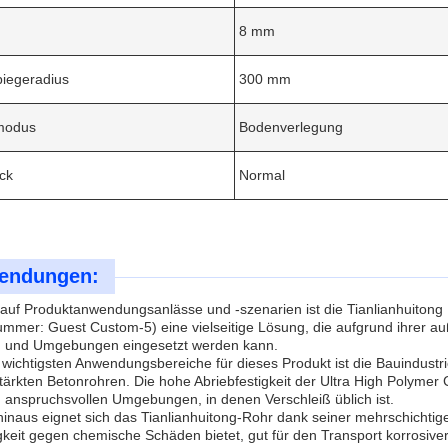
8 mm
biegeradius
300 mm
modus
Bodenverlegung
ck
Normal
endungen:
auf Produktanwendungsanlässe und -szenarien ist die Tianlianhuitong
ummer: Guest Custom-5) eine vielseitige Lösung, die aufgrund ihrer a
 und Umgebungen eingesetzt werden kann.
 wichtigsten Anwendungsbereiche für dieses Produkt ist die Bauindustrie
tärkten Betonrohren. Die hohe Abriebfestigkeit der Ultra High Polymer
n anspruchsvollen Umgebungen, in denen Verschleiß üblich ist.
inaus eignet sich das Tianlianhuitong-Rohr dank seiner mehrschichtige
keit gegen chemische Schäden bietet, gut für den Transport korrosiver