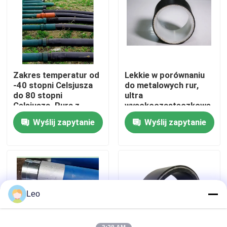
O nas
Wycieczka po fabryce
Zakres temperatur od
Lekkie w porównaniu
-40 stopni Celsjusza
do metalowych rur,
Kontrola jakości
do 80 stopni
ultra
Celsjusza. Rura z
wysokocząsteczkowe
tworzywa
ciągłe rury
Wyślij zapytanie
Wyślij zapytanie
Skontaktuj się z nami
wzmocnionego, o
kompozytowe,
regulowanej długości.
wykonane na
Przeznaczona do sieci
zamówienie, odporne
dystrybucji ropy, gazu
na ścieranie, trwałe
Aktualności
i wody.
rozwiązanie
Poprosić o wycenę
Leo
Wzmocnione rury termoplastyczne