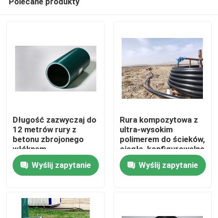
Polecane produkty
Długość zazwyczaj do
Rura kompozytowa z
12 metrów rury z
ultra-wysokim
betonu zbrojonego
polimerem do ścieków,
włóknem,
ciągła, konfigurowalna
Dom
zapewniające
długość, klasa
Wyślij zapytanie
Wyślij zapytanie
rozwiązania
ciśnienia do 10 MPa,
wysokociśnieniowe i
zaprojektowana do
Produkty
odporność na korozję
transportu płynów
Pokaz VR