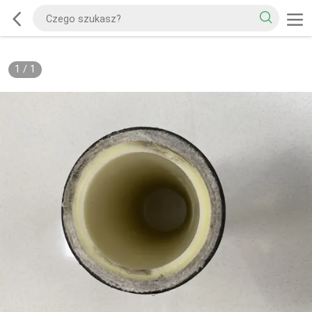
1
/
1