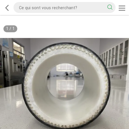
1
/
1