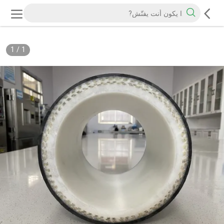
1
/
1