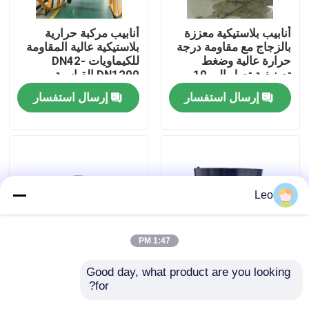
أنابيب بلاستيكية معززة
أنابيب مركبة حرارية
حول بنا
بالزجاج مع مقاومة درجة
بلاستيكية عالية المقاومة
حرارة عالية وضغط
للكيماويات DN42-
تصنيفية تصل إلى 10
DN1200 القياسية
جولة في المعمل
SY/T6662.2-2020
إرسال استفسار
إرسال استفسار
ضمن 140 حرفًا
ضبط الجودة
اتصل بنا
Leo
أخبار
1:47 PM
طلب اقتباس
Good day, what product are you looking 
ضغط مرتفع RTP أنابيب
أنبوب RTP المقاوم
for?
مركبة من البلاستيك
للشدّة معزز بالألياف ،
عززت أنابيب اللدائن الحرارية
الحراري مقاومة للتأثير
أنبوب RTP معزز