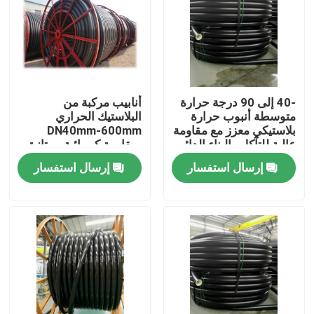
-40 إلى 90 درجة حرارة
أنابيب مركبة من
متوسطة أنبوب حرارة
البلاستيك الحراري
بلاستيكي معزز مع مقاومة
DN40mm-600mm
عالية للتآكل والبناء الدائم
بمقاومة كيميائية ممتازة
وخدمة قطع
إرسال استفسار
إرسال استفسار
منزل
المنتجات
عرض الواقع الافتراضي