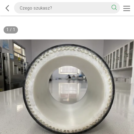
1
/
1