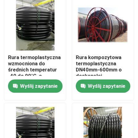
Rura termoplastyczna
Rura kompozytowa
wzmocniona do
termoplastyczna
średnich temperatur
DN40mm-600mm o
-40 do 90°C, o
doskonałej
wysokiej odporności
odporności
Wyślij zapytanie
Wyślij zapytanie
na korozję i trwałej
chemicznej i usłudze
konstrukcji
cięcia
Dom
Produkty
Pokaz VR