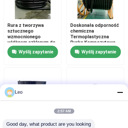
O nas
Rura z tworzywa
Doskonała odporność
sztucznego
chemiczna
Wycieczka po fabryce
wzmocnionego
Termoplastyczna
włóknem szklanym do
Rurka Kompozytowa
układania w gruncie,
DN42-DN1200
Wyślij zapytanie
Wyślij zapytanie
Kontrola jakości
odporna na wysokie
Standard
temperatury i ciśnienie
SY/T6662.2-2020 w
do 10
zakresie 140 znaków
Skontaktuj się z nami
Aktualności
Leo
Poprosić o wycenę
2:57 AM
Good day, what product are you looking 
Wzmocnione rury termoplastyczne
Wysokiego ciśnienia
Wzmocnione włókna