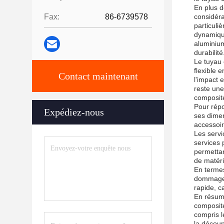
En plus d
Fax:
86-6739578
considéra
particuli
dynamique
aluminium
durabilité
Le tuyau 
flexible 
Contact maintenant
l'impact 
reste une
composite
Pour répo
Expédiez-nous
ses dimen
accessoire
Les servi
services 
permettant
de matéri
En termes
dommages 
rapide, ca
En résumé
composite
compris l
la découp