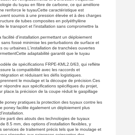
ologie du tuyau en fibre de carbone, ce qui améliore
e renforce le tuyauCette caractéristique est
souvent soumis à une pression élevée et à des charges
tructure de tubes composites en polyéthylène
e le transport et l'installation sans compromettre la
facilité d'installation.permettant un déploiement
on sans fossé minimise les perturbations de surface et
es ou urbaines.L'installation de tranchées ouvertes
ermettentCette adaptabilité garantit que le tuyau
 modèle de spécifications FRPE-KML2.0/63, qui reflète
sure la compatibilité avec les raccords et
ntégration et réduisant les défis logistiques.
mprennent le moulage et la découpe de précision.Ces
r répondre aux spécifications spécifiques du projet,
sur place.la précision de la coupe réduit le gaspillage
e poney pratiques.la protection des tuyaux contre les
e poney facilite également un déploiement plus
'installation.
tire parti des atouts des technologies de tuyaux
 8.5 mm, des options d'installation flexibles, y
services de traitement précis tels que le moulage et
 pour répondre aux exigences exigeantes des