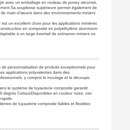
njin avec un emballage en rouleau de poney sécurisé,
édiatement.Sa souplesse supérieure permet également de
oûts de main-d'œuvre dans des environnements miniers
st un excellent choix pour les applications minières
Sa construction en composite en polyéthylène aluminium
d adaptable à un large éventail de scénarios miniers où
 de personnalisation de produits exceptionnels pour
des applications polyvalentes dans des
ofessionnels, y compris le moulage et la découpe,
ans le système de tuyauterie composite garantit
 degrés CelsiusDisponibles en couleur noire, ces
 rapide.
èmes de tuyauterie composite fiables et flexibles