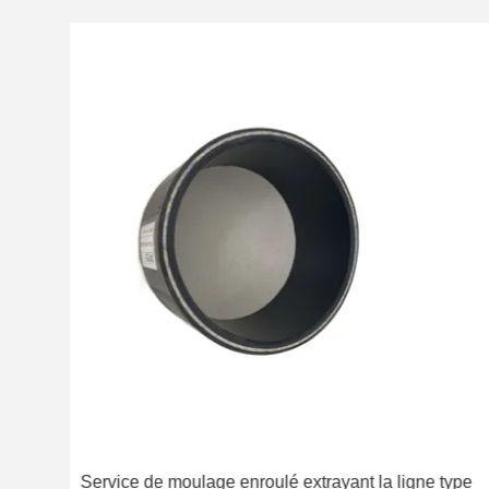
nt le
Service de moulage enroulé extrayant la ligne type