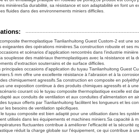
ons minièresSa durabilité, sa résistance et son adaptabilité en font un e
des fluides dans des environnements miniers difficiles.
ations:
composite thermoplastique Tianlianhuitong Guest Custom-2 est une so
s exigeantes des opérations minières.Sa construction robuste et ses ma
occasions et scénarios d'application rencontrés dans l'industrie miniè
a souplesse des matériaux thermoplastiques avec la résistance et la du
ments d'extraction souterrains et de surface difficiles.
 principales occasions d'application du tuyau Tianlianhuitong Guest Cust
iniers.5 mm offre une excellente résistance à l'abrasion et à la corrosi
uides chimiquement agressifs.Sa construction en composite en polyét
 une exposition continue à des produits chimiques agressifs et à une
scénario courant où le tuyau composite thermoplastique excelle est dan
dapté aux conduits de ventilation et aux conduites d'alimentation en a
es tuyaux offerts par Tianlianhuitong facilitent les longueurs et les c
our les besoins de ventilation spécifiques.
 le tuyau composite est bien adapté pour une utilisation dans les syst
t utilisés dans les équipements et machines miniers.Sa capacité à main
mpératures fluctuantes contribue à améliorer l'efficacité et la sécurité
stique réduit la charge globale sur l'équipement, ce qui contribue à une 