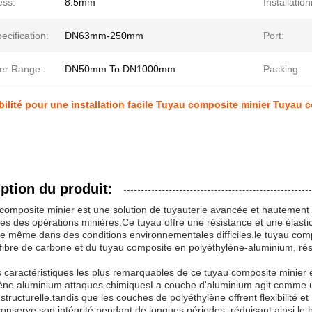
ess:
8.5mm
Installatio
ecification:
DN63mm-250mm
Port:
er Range:
DN50mm To DN1000mm
Packing:
bilité pour une installation facile Tuyau composite minier Tuyau
ption du produit:
composite minier est une solution de tuyauterie avancée et hautement
es des opérations minières.Ce tuyau offre une résistance et une élasti
e même dans des conditions environnementales difficiles.le tuyau comp
fibre de carbone et du tuyau composite en polyéthylène-aluminium, résul
 caractéristiques les plus remarquables de ce tuyau composite minier 
ène aluminium.attaques chimiquesLa couche d'aluminium agit comme un
té structurelle.tandis que les couches de polyéthylène offrent flexibilité
conserve son intégrité pendant de longues périodes, réduisant ainsi le