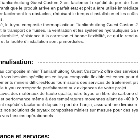
Tianlianhuitong Guest Custom-2 est facilement expédié du port de Tia
rantit que le produit arrive en parfait état et prêt à être utilisé imm
r facilement les obstacles, réduisant le temps d'installation et les c
s.
, le tuyau composite thermoplastique Tianlianhuitong Guest Custom-2 e
t le transport de fluides, la ventilation et les systèmes hydrauliques.
 durabilité, résistance à la corrosion et bonne flexibilité, ce qui le ren
té et la facilité d'installation sont primordiales.
nalisation:
au composite minier Tianlianhuitong Guest Custom-2 offre des services
à vos besoins spécifiques.ce tuyau composite flexible est conçu pour 
ments miniers difficilesNous fournissons des services de traitement pr
le tuyau corresponde parfaitement aux exigences de votre projet.
avec des matériaux de haute qualité,notre tuyau en fibre de carbone d
é et performance même à des températures moyennes allant de -40 à 90
nt expédiés facilement depuis le port de Tianjin, assurant une livraison
z nos solutions de tuyaux composites miniers sur mesure pour des syst
 vos besoins opérationnels.
ance et services: