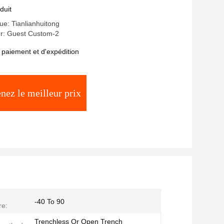
pour le transport de fluides
duit
e: Tianlianhuitong
r: Guest Custom-2
 paiement et d'expédition
nez le meilleur prix
-40 To 90
re:
Trenchless Or Open Trench