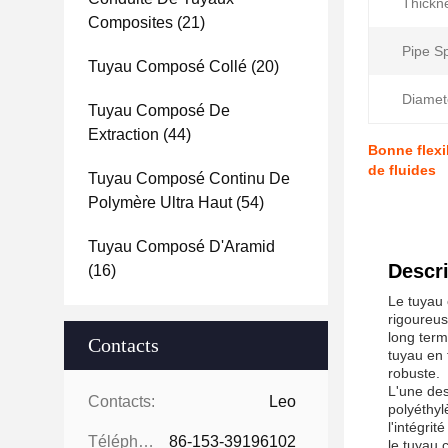
Thickn
Composites
(21)
Pipe Sp
Tuyau Composé Collé
(20)
Diamet
Tuyau Composé De
Extraction
(44)
Bonne flexi
de fluides
Tuyau Composé Continu De
Polymère Ultra Haut
(54)
Tuyau Composé D'Aramid
Descri
(16)
Le tuyau 
rigoureus
long term
Contacts
tuyau en 
robuste.
L'une des
Contacts:
Leo
polyéthyl
l'intégri
Téléphone:
86-153-39196102
le tuyau 