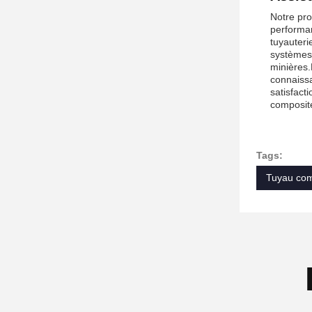
Notre pro
performan
tuyauteri
systèmes,
minières.
connaissa
satisfact
composite
Tags:
Tuyau com