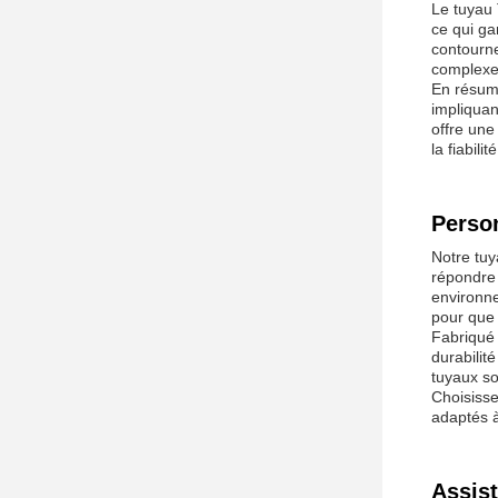
Le tuyau 
ce qui ga
contourne
complexe
En résumé
impliquan
offre une
la fiabili
Person
Notre tuy
répondre 
environne
pour que 
Fabriqué 
durabilit
tuyaux so
Choisisse
adaptés à
Assist