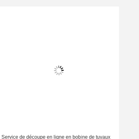
Service de découpe en ligne en bobine de tuyaux
Tuya