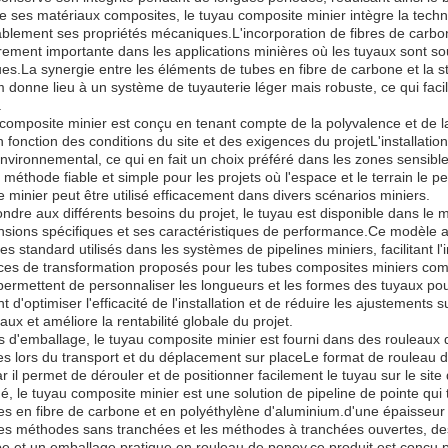
e ses matériaux composites, le tuyau composite minier intègre la techn
blement ses propriétés mécaniques.L'incorporation de fibres de carbon
èrement importante dans les applications minières où les tuyaux sont 
s.La synergie entre les éléments de tubes en fibre de carbone et la s
 donne lieu à un système de tuyauterie léger mais robuste, ce qui facilit
.
composite minier est conçu en tenant compte de la polyvalence et de la 
en fonction des conditions du site et des exigences du projetL'installati
environnemental, ce qui en fait un choix préféré dans les zones sensibl
 méthode fiable et simple pour les projets où l'espace et le terrain le p
 minier peut être utilisé efficacement dans divers scénarios miniers.
ndre aux différents besoins du projet, le tuyau est disponible dans le
sions spécifiques et ses caractéristiques de performance.Ce modèle as
s standard utilisés dans les systèmes de pipelines miniers, facilitant l'i
ces de transformation proposés pour les tubes composites miniers co
permettent de personnaliser les longueurs et les formes des tuyaux pou
 d'optimiser l'efficacité de l'installation et de réduire les ajustements 
aux et améliore la rentabilité globale du projet.
 d'emballage, le tuyau composite minier est fourni dans des rouleaux d
lors du transport et du déplacement sur placeLe format de rouleau d
r il permet de dérouler et de positionner facilement le tuyau sur le site d
, le tuyau composite minier est une solution de pipeline de pointe qui 
s en fibre de carbone et en polyéthylène d'aluminium.d'une épaisseur de
es méthodes sans tranchées et les méthodes à tranchées ouvertes, des 
e et un emballage pratique en rouleau de poney,ce produit est conçu