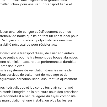
xcellent choix pour assurer un transport fiable et
lution avancée conçue spécifiquement pour les
tériaux de haute qualité en font un choix idéal pour
re.Ce tuyau composite en polyéthylène-aluminium
rabilité nécessaires pour résister aux
om-2 est le transport d'eau, de lisier et d'autres
on, essentiels pour le traitement des boues abrasives
hylène aluminium assure des performances durables
 pression élevée.
s les systèmes de ventilation dans les mines.le
irLes services de traitement de moulage et de
onfigurations personnalisées, assurant un ajustement
èmes hydrauliques et les conduites d'air comprimé
tenir l'intégrité de la structure sous des pressions
 opérationnellesLa nature légère du tuyau composite
manipulation et une installation plus faciles sur