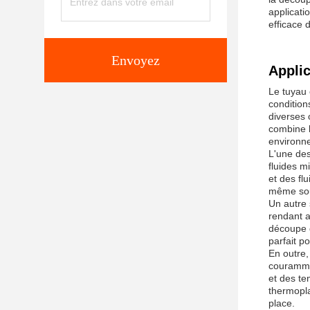
applicati
efficace 
Envoyez
Applic
Le tuyau 
condition
diverses 
combine l
environne
L'une des
fluides m
et des fl
même sous
Un autre 
rendant a
découpe d
parfait p
En outre,
courammen
et des te
thermopla
place.