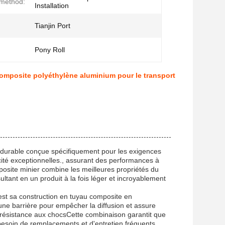
nmethod:
Installation
Tianjin Port
Pony Roll
 composite polyéthylène aluminium pour le transport
 durable conçue spécifiquement pour les exigences
cité exceptionnelles., assurant des performances à
osite minier combine les meilleures propriétés du
tant en un produit à la fois léger et incroyablement
est sa construction en tuyau composite en
e barrière pour empêcher la diffusion et assure
 et résistance aux chocsCette combinaison garantit que
 besoin de remplacements et d'entretien fréquents.