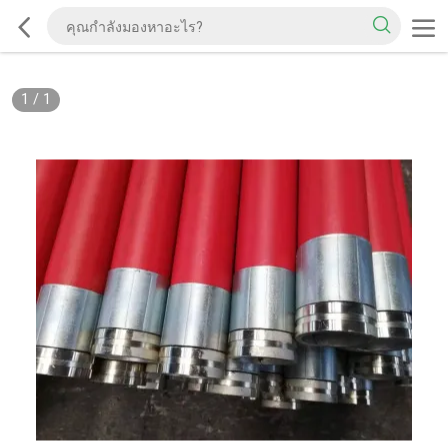
1
/
1