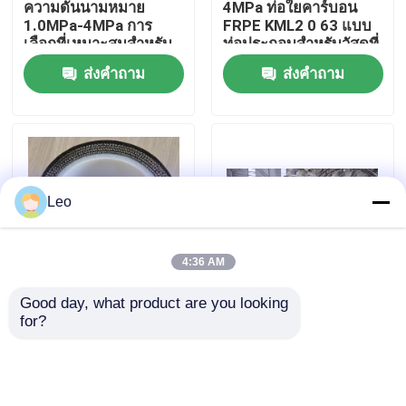
ความดันนามหมาย
4MPa ท่อใยคาร์บอน
1.0MPa-4MPa การ
FRPE KML2 0 63 แบบ
เลือกที่เหมาะสมสําหรับ
ท่อประกอบสําหรับวัสดุที่
เกี่ยวกับเรา
โครงการติดตั้งที่ไม่มีขัง
เบาและแข็งแรงใน
ส่งคำถาม
ส่งคำถาม
หรือเปิดขัง
อุตสาหกรรม
ทัวร์โรงงาน
ควบคุมคุณภาพ
Leo
ติดต่อเรา
4:36 AM
ข่าว
Good day, what product are you looking 
อำนวยความสะดวก
ท่อประกอบเหมืองแร่
for?
อุตสาหกรรมท่อคอมโพ
แม่นยําอํานวยความ
ขออ้าง
สิตสำหรับการขุดเจาะ
สะดวกในการใช้พลังงาน
พลังงาน DN50mm ถึง
และทรัพยากรแร่สําหรับ
DN1000mm คุณสมบัติ
การขนส่งสลัด
ส่งคำถาม
ส่งคำถาม
ท่อเทอร์โมพลาสติกเสริมแรง
ทนทานต่อการสึกหรอ