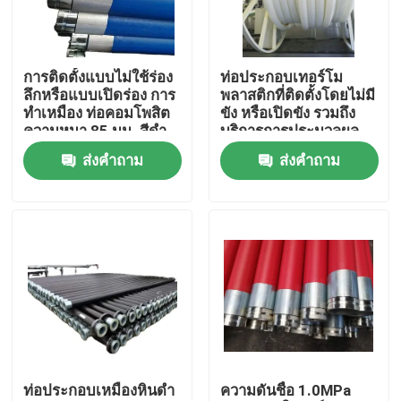
การติดตั้งแบบไม่ใช้ร่อง
ท่อประกอบเทอร์โม
ลึกหรือแบบเปิดร่อง การ
พลาสติกที่ติดตั้งโดยไม่มี
ทำเหมือง ท่อคอมโพสิต
ขัง หรือเปิดขัง รวมถึง
ความหนา 85 มม. สีดำ
บริการการประมวลผล
ทนทาน และสำหรับ
แบบพิมพ์ เหมาะสําหรับ
ส่งคำถาม
ส่งคำถาม
อุตสาหกรรมเหมืองแร่
การนําของเหลว
บ้าน
ผลิตภัณฑ์
ท่อประกอบเหมืองหินดํา
ความดันชื่อ 1.0MPa
แสดง VR