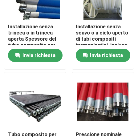
Installazione senza
Installazione senza
trincea o in trincea
scavo o a cielo aperto
aperta Spessore del
di tubi compositi
tubo composito per
termoplastici, incluso
miniere 85 mm Colore
il servizio di
Invia richiesta
Invia richiesta
nero Durabile e per
stampaggio, adatto
l'industria mineraria
per soluzioni di
trasporto fluidi
Casa
Prodotti
Tubo composito per
Pressione nominale
Mostra VR