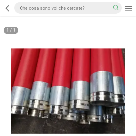
1
/
1