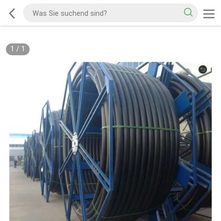
1
/
1