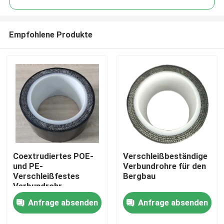
Empfohlene Produkte
Coextrudiertes POE-
Verschleißbeständige
Startseite
und PE-
Verbundrohre für den
Verschleißfestes
Bergbau
Verbundrohr
Produkte
Anfrage absenden
Anfrage absenden
VR Show