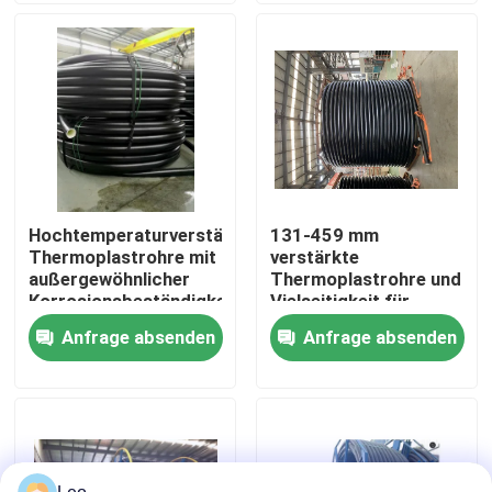
Über uns
Fabrik Tour
Qualitätskontrolle
Hochtemperaturverstärkte
131-459 mm
Thermoplastrohre mit
verstärkte
Kontakt
außergewöhnlicher
Thermoplastrohre und
Korrosionsbeständigkeit
Vielseitigkeit für
optimale Leistung in
Anfrage absenden
Anfrage absenden
Nachrichten
verschiedenen
industriellen
Anwendungen
Referenzen
Verstärkte thermoplastische Rohre