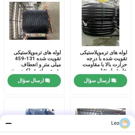
دربارهی ما
کارخانه تور
لوله های ترموپلاستیکی
لوله های ترموپلاستیکی
کنترل کیفیت
تقویت شده با درجه
تقویت شده 131-459
حرارت بالا با مقاومت
میلی متر و انعطاف
خارش استثنایی
پذیری برای عملکرد بهینه
تماس با ما
در کاربردهای مختلف
ارسال سؤال
ارسال سؤال
صنعتی
اخبار
درخواست نقل قول
Leo
لوله های ترموپلاستیک تقویت شده