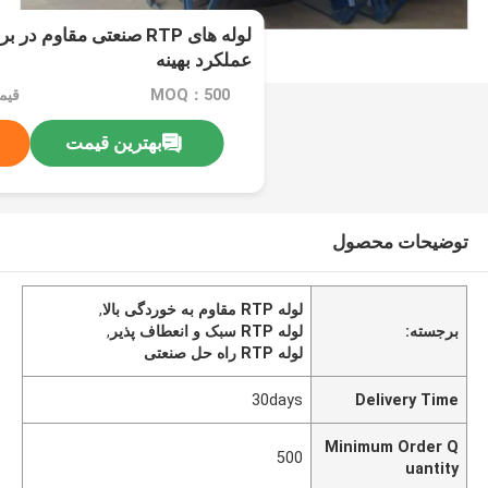
لوله های RTP صنعتی مقاوم
عملکرد بهینه
MOQ：500
قیمت
بهترین قیمت
توضیحات محصول
لوله RTP مقاوم به خوردگی بالا
,
برجسته:
لوله RTP سبک و انعطاف پذیر
,
لوله RTP راه حل صنعتی
30days
Delivery Time
Minimum Order Q
500
uantity