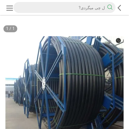
1
/
1