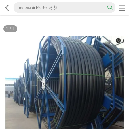
1
/
1