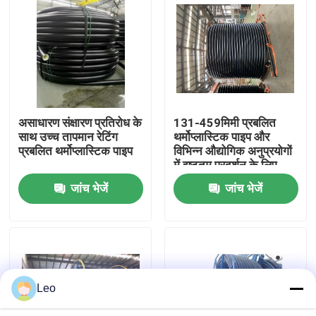
हमारे बारे में
फैक्टरी यात्रा
असाधारण संक्षारण प्रतिरोध के
131-459मिमी प्रबलित
गुणवत्ता नियंत्रण
साथ उच्च तापमान रेटिंग
थर्मोप्लास्टिक पाइप और
प्रबलित थर्मोप्लास्टिक पाइप
विभिन्न औद्योगिक अनुप्रयोगों
में इष्टतम प्रदर्शन के लिए
हमसे संपर्क करें
बहुमुखी प्रतिभा
जांच भेजें
जांच भेजें
समाचार
एक बोली का अनुरोध
Leo
प्रबलित थर्माप्लास्टिक पाइप