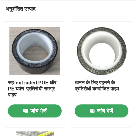
अनुशंसित उत्पाद
सह-extruded POE और
खनन के लिए पहनने के
PE घर्षण-प्रतिरोधी समग्र
प्रतिरोधी कम्पोजिट पाइप
पाइप
होम
जांच भेजें
जांच भेजें
उत्पाद
वीआर दिखाएँ