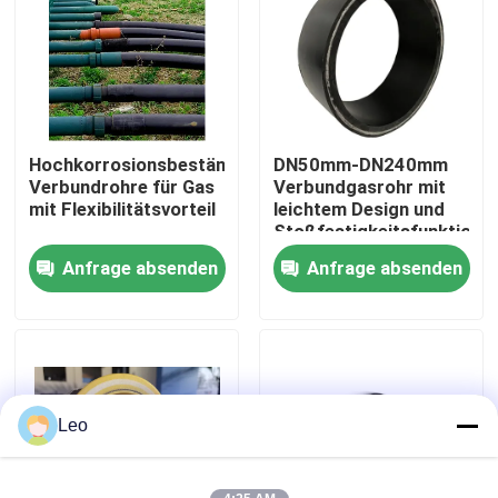
Über uns
Fabrik Tour
Hochkorrosionsbeständige
DN50mm-DN240mm
Verbundrohre für Gas
Verbundgasrohr mit
Qualitätskontrolle
mit Flexibilitätsvorteil
leichtem Design und
Stoßfestigkeitsfunktion
Anfrage absenden
Anfrage absenden
Kontakt
Nachrichten
Referenzen
Leo
Verstärkte thermoplastische Rohre