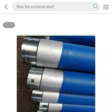
1
/
1