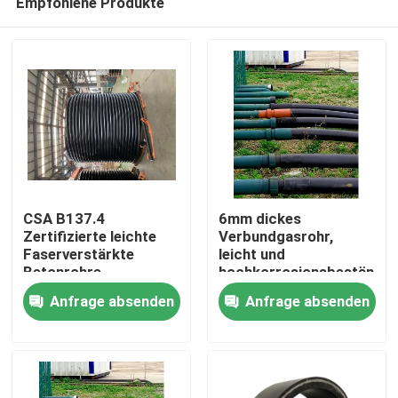
Empfohlene Produkte
CSA B137.4
6mm dickes
Zertifizierte leichte
Verbundgasrohr,
Faserverstärkte
leicht und
Betonrohre
hochkorrosionsbeständig
Startseite
für industrielle
Anfrage absenden
Anfrage absenden
Anwendungen
Produkte
VR Show