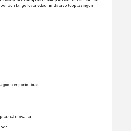
installatie dankzij het ontwerp en de constructie. De
rdoor een lange levensduur in diverse toepassingen
laagse composiet buis
gproduct omvatten:
doen