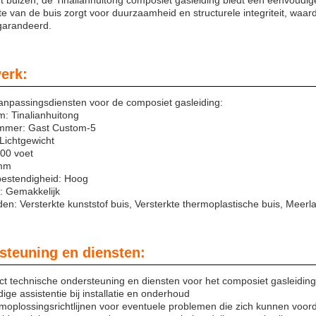
 buizen, de Tinalianhuitong composiet gasleiding biedt een eenvoudige 
e van de buis zorgt voor duurzaamheid en structurele integriteit, waa
garandeerd.
erk:
anpassingsdiensten voor de composiet gasleiding:
: Tinalianhuitong
mmer: Gast Custom-5
Lichtgewicht
100 voet
 mm
bestendigheid: Hoog
ie: Gemakkelijk
en: Versterkte kunststof buis, Versterkte thermoplastische buis, Meer
steuning en diensten:
t technische ondersteuning en diensten voor het composiet gasleidin
ige assistentie bij installatie en onderhoud
moplossingsrichtlijnen voor eventuele problemen die zich kunnen voor