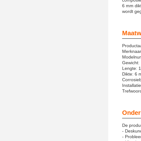
composiet
6 mm dikt
wordt ge
Maatw
Producta
Merknaam
Modelnu
Gewicht: 
Lengte: 
Dikte: 6
Corrosie
Installat
Trefwoord
Onder
De produc
- Deskund
- Problee