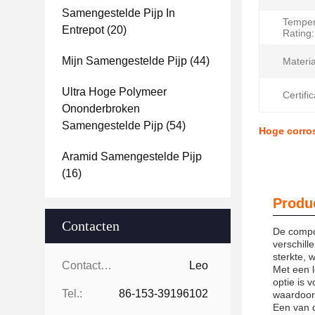
Samengestelde Pijp In
Temper
Entrepot
(20)
Rating:
Mijn Samengestelde Pijp
(44)
Materia
Ultra Hoge Polymeer
Certific
Ononderbroken
Samengestelde Pijp
(54)
Hoge corros
Aramid Samengestelde Pijp
(16)
Produc
Contacten
De compos
verschill
sterkte, 
Contacten:
Leo
Met een l
optie is 
Tel.:
86-153-39196102
waardoor 
Een van d