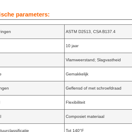
ische parameters:
eringen
ASTM D2513, CSA B137.4
10 jaar
Vlamweerstand; Slagvastheid
e
Gemakkelijk
ingen
Geflensd of met schroefdraad
l
Flexibiliteit
l
Composiet materiaal
uurclassificatie
Tot 140°F