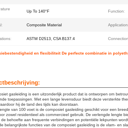
ature
Up To 140°F
Function:
l:
Composite Material
Application
ations:
ASTM D2513, CSA B137.4
Connection
iebestendigheid en flexibiliteit De perfecte combinatie in poly
tbeschrijving:
iet gasleiding is een uitzonderlijk product dat is ontworpen om betro
ende toepassingen. Met een lange levensduur biedt deze versterkte th
waardoor hij de tand des tijds kan doorstaan.
engte van 100 voet is de composiet gasleiding geschikt voor een breed
voor zowel residentieel als commercieel gebruik. De verlengde lengte biedt
de behoefte aan frequente verbindingen en potentiële lekpunten word
e belangrijkste functies van de composiet gasleiding is de vlam- en slag