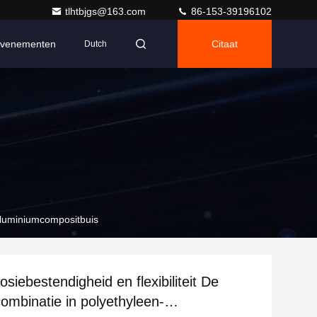
tlhtbjgs@163.com
86-153-39196102
venementen
Citaat
Dutch
-aluminiumcompositbuis
siebestendigheid en flexibiliteit De
combinatie in polyethyleen-