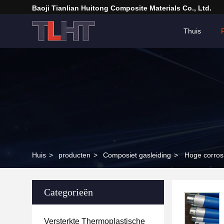
Baoji Tianlian Huitong Composite Materials Co., Ltd.
Thuis
Huis
>
producten
>
Composiet gasleiding
>
Hoge corrosi
Categorieën
Versterkte Thermoplastische