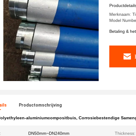
aluminiu
Productdetail
Merknaam: Ti
Model Numbe
Betaling & he
ails
Productomschrijving
olyethyleen-aluminiumcompositbuis
,
Corrosiebestendige Sameng
:
DN50mm~DN240mm
Thickness: