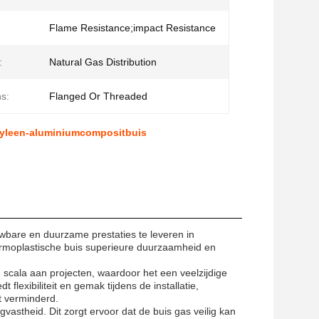
Flame Resistance;impact Resistance
:
Natural Gas Distribution
s:
Flanged Or Threaded
ethyleen-aluminiumcompositbuis
uwbare en duurzame prestaties te leveren in
ermoplastische buis superieure duurzaamheid en
 scala aan projecten, waardoor het een veelzijdige
 flexibiliteit en gemak tijdens de installatie,
t verminderd.
vastheid. Dit zorgt ervoor dat de buis gas veilig kan