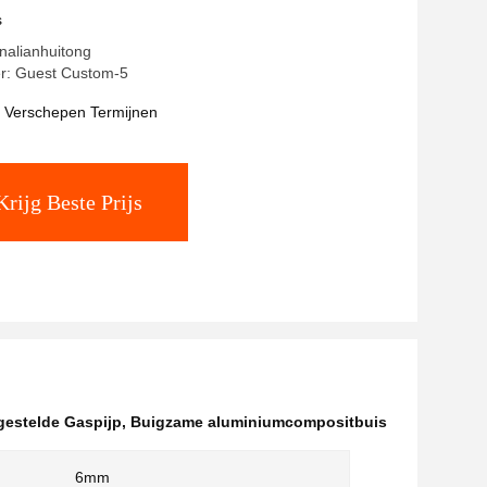
mcompositbuis
s
nalianhuitong
r: Guest Custom-5
t Verschepen Termijnen
Krijg Beste Prijs
estelde Gaspijp
,
Buigzame aluminiumcompositbuis
6mm