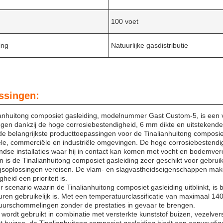
100 voet
ing
Natuurlijke gasdistributie
ssingen:
anhuitong composiet gasleiding, modelnummer Gast Custom-5, is een vee
gen dankzij de hoge corrosiebestendigheid, 6 mm dikte en uitstekend
e belangrijkste producttoepassingen voor de Tinalianhuitong composiet g
ële, commerciële en industriële omgevingen. De hoge corrosiebestendi
dse installaties waar hij in contact kan komen met vocht en bodemvero
 is de Tinalianhuitong composiet gasleiding zeer geschikt voor gebru
ingsoplossingen vereisen. De vlam- en slagvastheidseigenschappen ma
gheid een prioriteit is.
 scenario waarin de Tinalianhuitong composiet gasleiding uitblinkt, is bi
ren gebruikelijk is. Met een temperatuurclassificatie van maximaal 1
uurschommelingen zonder de prestaties in gevaar te brengen.
 wordt gebruikt in combinatie met versterkte kunststof buizen, vezelve