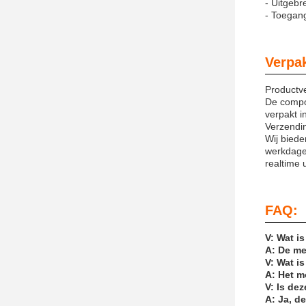
- Uitgebr
- Toegang
Verpa
Productv
De compos
verpakt 
Verzendin
Wij biede
werkdage
realtime 
FAQ:
V: Wat i
A: De me
V: Wat i
A: Het m
V: Is de
A: Ja, d