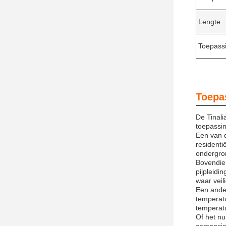
Lengte
Toepass
Toepa
De Tinali
toepassin
Een van d
residenti
ondergron
Bovendien
pijpleid
waar veili
Een ander
temperatu
temperat
Of het nu