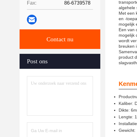
transport
Fax:
86-6739578
algehele 
Met een 
en -toepa
mogelijk 
Een van d
mogelijk 
Contact nu
wordt ver
breuken i
Samenvatt
product d
Post ons
slagvasth
Kenme
Productn
Kaliber
Dikte: 6
Lengte: 
Installat
Gewicht: 