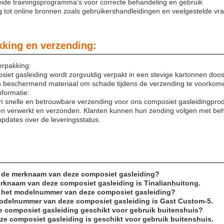
eide trainingsprogramma's voor correcte behandeling en gebruik
 tot online bronnen zoals gebruikershandleidingen en veelgestelde vr
kking en verzending:
erpakking:
iet gasleiding wordt zorgvuldig verpakt in een stevige kartonnen doos 
in beschermend materiaal om schade tijdens de verzending te voorkom
formatie:
n snelle en betrouwbare verzending voor ons composiet gasleidingpro
n verwerkt en verzonden. Klanten kunnen hun zending volgen met be
updates over de leveringsstatus.
s de merknaam van deze composiet gasleiding?
rknaam van deze composiet gasleiding is Tinalianhuitong.
s het modelnummer van deze composiet gasleiding?
odelnummer van deze composiet gasleiding is Gast Custom-5.
ze composiet gasleiding geschikt voor gebruik buitenshuis?
eze composiet gasleiding is geschikt voor gebruik buitenshuis.