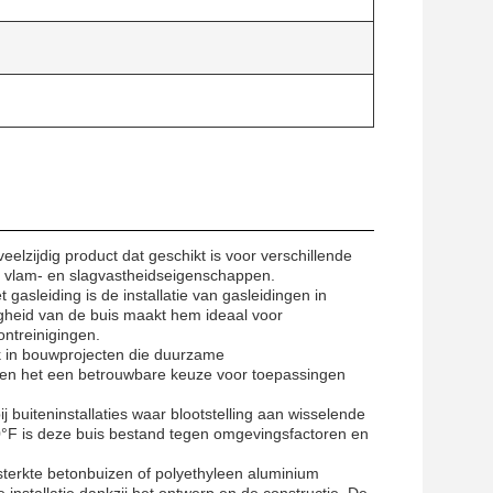
lzijdig product dat geschikt is voor verschillende
e vlam- en slagvastheidseigenschappen.
asleiding is de installatie van gasleidingen in
gheid van de buis maakt hem ideaal voor
ntreinigingen.
ik in bouwprojecten die duurzame
ken het een betrouwbare keuze voor toepassingen
j buiteninstallaties waar blootstelling aan wisselende
40°F is deze buis bestand tegen omgevingsfactoren en
rsterkte betonbuizen of polyethyleen aluminium