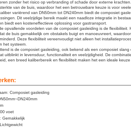
eren zonder het risico op verbranding of schade door externe krachten.
sterkte van de buis, waardoor het een betrouwbare keuze is voor vee
kaliber variërend van DN50mm tot DN240mm biedt de composiet gasleid
ssingen. Dit veelzijdige bereik maakt een naadloze integratie in bestaa
en biedt een kosteneffectieve oplossing voor gastransport.
e opvallende voordelen van de composiet gasleiding is de flexibiliteit.
dat de buis gemakkelijk om obstakels buigt en manoeuvreert, waardoor 
minderd. Deze flexibiliteit vereenvoudigt niet alleen het installatieproc
n het systeem.
end is de composiet gasleiding, ook bekend als een composiet slang of 
at uitblinkt in levensduur, functionaliteit en veelzijdigheid. De combin
eid, een breed kaliberbereik en flexibiliteit maken het een ideale keuz
rken:
aam: Composiet gasleiding
: DN50mm~DN240mm
mm
100 voet
ie: Gemakkelijk
Lichtgewicht