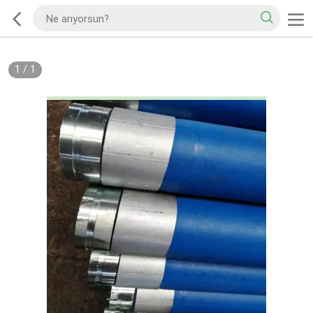
1
/
1