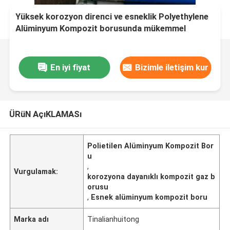
Yüksek korozyon direnci ve esneklik Polyethylene
Alüminyum Kompozit borusunda mükemmel
kombinasyon
En iyi fiyat
Bizimle iletişim kur
ÜRüN AçıKLAMASı
Polietilen Alüminyum Kompozit Bor
u
,
Vurgulamak:
korozyona dayanıklı kompozit gaz b
orusu
,
Esnek alüminyum kompozit boru
Marka adı
Tinalianhuitong