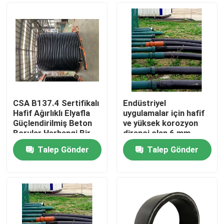
CSA B137.4 Sertifikalı
Endüstriyel
Hafif Ağırlıklı Elyafla
uygulamalar için hafif
Güçlendirilmiş Beton
ve yüksek korozyon
Borular Herhangi Bir
direnci olan 6 mm
Proje için Dayanıklı ve
kalınlığında bileşik gaz
Talep Gönder
Talep Gönder
Dayanıklı
borusu
Ana sayfa
Ürünler
VR Gösterisi