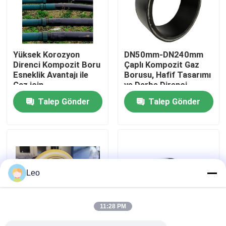
Hakkımızda
Yüksek Korozyon
DN50mm-DN240mm
Fabrika turu
Direnci Kompozit Boru
Çaplı Kompozit Gaz
Esneklik Avantajı ile
Borusu, Hafif Tasarımı
Gaz için
ve Darbe Direnci
Kalite kontrol
Özelliği ile
Talep Gönder
Talep Gönder
Bize ulaşın
Haberler
Leo
Teklif isteği
11:28 PM
Takviyeli Termoplastik Borular