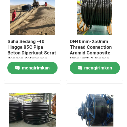
Suhu Sedang -40
DN40mm-250mm
Hingga 85C Pipa
Thread Connection
Beton Diperkuat Serat
Aramid Composite
dengan Ketahanan
Pipe with 2 Inches
Korosi yang Sangat
Inner Diameter Flange
mengirimkan
mengirimkan
Baik
permintaan
permintaan
Rumah
Produk
Tampilan VR