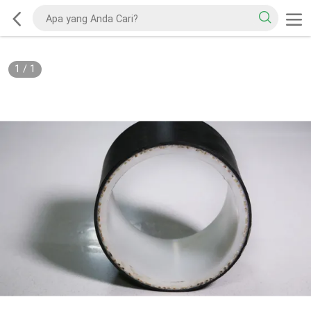
1
/
1