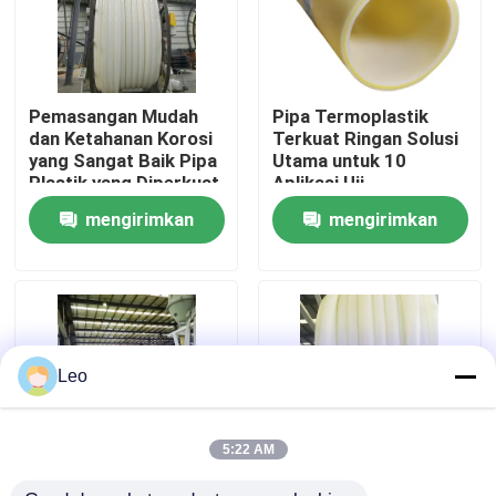
Tentang kita
Pemasangan Mudah
Pipa Termoplastik
Wisata pabrik
dan Ketahanan Korosi
Terkuat Ringan Solusi
yang Sangat Baik Pipa
Utama untuk 10
Plastik yang Diperkuat
Aplikasi Uji
Kontrol kualitas
Fiberglass dengan
mengirimkan
mengirimkan
Ketahanan UV yang
Sangat Baik
permintaan
permintaan
Hubungi kami
Berita
Leo
Quote request suatu
5:22 AM
Pipa Termoplastik Bertulang