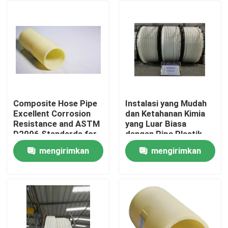
Composite Hose Pipe
Instalasi yang Mudah
Excellent Corrosion
dan Ketahanan Kimia
Resistance and ASTM
yang Luar Biasa
D2996 Standards for
dengan Pipa Plastik
Industrial Applications
yang Diperkuat Serat
mengirimkan
mengirimkan
Kaca
Rumah
permintaan
permintaan
Produk
Tampilan VR