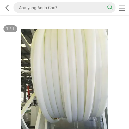
1
/
1