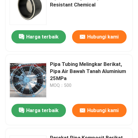
Resistant Chemical
Tentang kita
Harga terbaik
Hubungi kami
Wisata pabrik
Kontrol kualitas
Pipa Tubing Melingkar Berikat,
Pipa Air Bawah Tanah Aluminium
Hubungi kami
25MPa
MOQ：500
Berita
Harga terbaik
Hubungi kami
Quote request suatu
Pipa Termoplastik Bertulang
Perekat Pipa Komposit Berikat