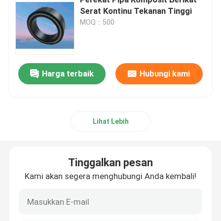
Serat Kontinu Tekanan Tinggi
MOQ：500
Pipa Komposit Termoplastik
Pipa Plastik Bertulang Fiberglass
Harga terbaik
Hubungi kami
Pipa Komposit Tekanan Tinggi
Pipa Komposit Fleksibel
Lihat Lebih
Pipa Komposit Multilayer
Tinggalkan pesan
Kami akan segera menghubungi Anda kembali!
Pipa Gas Komposit
Jalur Pipa Komposit