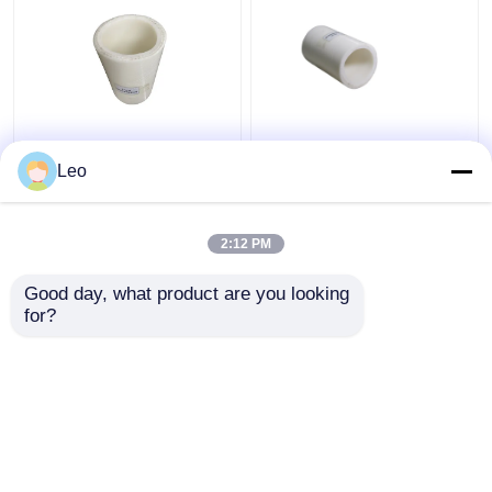
Pipa Komposit
Pipa PVC Fleksibel Anti
Fleksibel FRP
Statis 1,5 Inci, Layanan
Leo
Termoplastik Cetakan
Pemotongan Sistem
Suhu Tinggi
Perpipaan Komposit
2:12 PM
Harga terbaik
Harga terbaik
Good day, what product are you looking 
for?
Hubungi kami
Hubungi kami
Lihat Lebih
Rumah
Tentang kita
Hubungi kami
Desktop Site