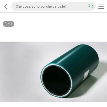
1
/
1