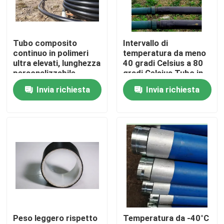
Tubo composito
Intervallo di
continuo in polimeri
temperatura da meno
ultra elevati, lunghezza
40 gradi Celsius a 80
personalizzabile,
gradi Celsius Tubo in
pressione nominale
plastica rinforzata
Invia richiesta
Invia richiesta
fino a 10 MPa,
Lunghezza
progettato per il
personalizzabile
trasporto di fluidi
Adatto per reti di
distribuzione di
petrolio, gas e acqua
Casa
Prodotti
Peso leggero rispetto
Temperatura da -40°C
Mostra VR