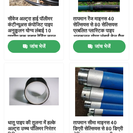
सीवेज अल्ट्रा हाई पॉलीमर
तापमान रेंज माइनस 40
कंटीन्यूअस कंपोजिट पाइप
सेल्सियस से 80 सेल्सियस
अनुकूलन योग्य लंबाई 10
प्रबलित प्लास्टिक पाइप
एमपीए तक दबाव रेटिंग तरल
अनुकूलन योग्य लंबाई तेल गैस
पदार्थ परिवहन के लिए
और जल वितरण नेटवर्क के
जांच भेजें
जांच भेजें
इंजीनियर
लिए उपयुक्त
होम
उत्पाद
धातु पाइप की तुलना में हल्के
तापमान सीमा माइनस 40
अल्ट्रा उच्च पॉलिमर निरंतर
डिग्री सेल्सियस से 80 डिग्री
वीआर दिखाएँ