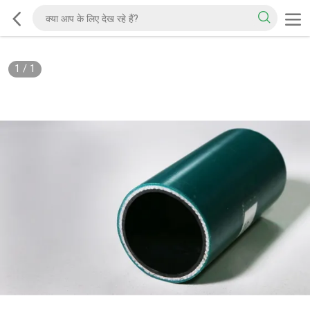
1
/
1