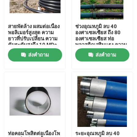
สายพัดล้าง ผสมต่อเนื่อง
ช่วงอุณหภูมิ ลบ 40
พอลิเมอร์สูงสุด ความ
องศาเซลเซียส ถึง 80
ยาวที่ปรับเปลี่ยน ความ
องศาเซลเซียส ท่อ
ดันระดับสูงถึง 10 MPa
พลาสติกเสริมแรง ความ
ออกแบบเพื่อขนส่ง
ยาวปรับแต่งได้ เหมาะ
ส่งคำถาม
ส่งคำถาม
ของเหลว
สำหรับเครือข่ายการกระ
จายน้ำมัน ก๊าซ และน้ำ
บ้าน
ผลิตภัณฑ์
ท่อคอมโพสิตต่อเนื่องโพ
ระยะอุณหภูมิ ลบ 40
แสดง VR