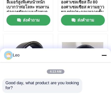
ลีเมอร์สูงพิเศษน้ำหนัก
องศาเซลเซียส ถึง 80
เบากว่าท่อโลหะ ทนทาน
องศาเซลเซียส ความยาว
ต่อการขัดถูแบบกำหนด
ของท่อประกอบหลายชั้น
เกี่ยวกับเรา
เอง โซลูชันทนทานสูง
ปกติสูงถึง 12 เมตร
ส่งคำถาม
ส่งคำถาม
ทัวร์โรงงาน
ควบคุมคุณภาพ
Leo
ติดต่อเรา
4:13 AM
ข่าว
Good day, what product are you looking 
ท่อคอนกรีตเสริมเหล็กที่
ความดันสูงและรัศมีโค้ง
for?
มีเส้นใยทนทานต่อการ
ขั้นต่ํา 300 มิลลิเมตร
ขออ้าง
บดสูง สําหรับการวางพื้น
หลอดผสมต่อเนื่องพอลิ
และผลงาน
เมอร์สูงสุดสําหรับ SY /
T66622. 2020
ส่งคำถาม
ส่งคำถาม
ท่อเทอร์โมพลาสติกเสริมแรง
มาตรฐาน