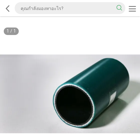
1
/
1