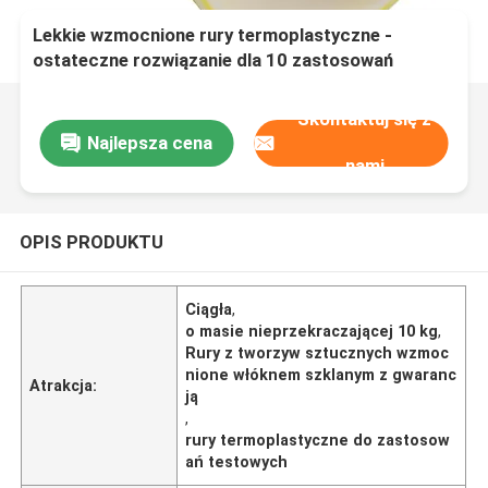
Lekkie wzmocnione rury termoplastyczne -
ostateczne rozwiązanie dla 10 zastosowań
testowych
Skontaktuj się z
Najlepsza cena
nami
OPIS PRODUKTU
Ciągła
,
o masie nieprzekraczającej 10 kg
,
Rury z tworzyw sztucznych wzmoc
nione włóknem szklanym z gwaranc
Atrakcja:
ją
,
rury termoplastyczne do zastosow
ań testowych