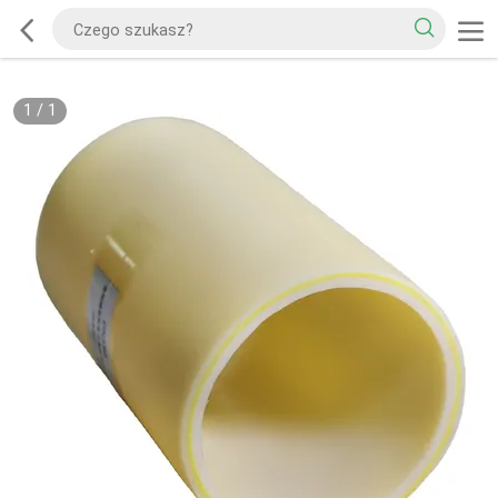
1
/
1