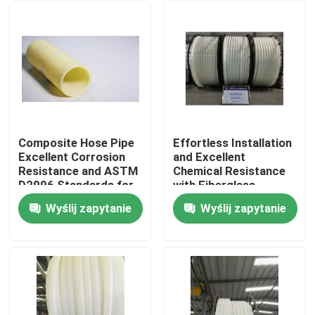
Composite Hose Pipe
Effortless Installation
Excellent Corrosion
and Excellent
Resistance and ASTM
Chemical Resistance
D2996 Standards for
with Fiberglass
Industrial Applications
Reinforced Plastic
Wyślij zapytanie
Wyślij zapytanie
Pipe
Dom
Produkty
Pokaz VR