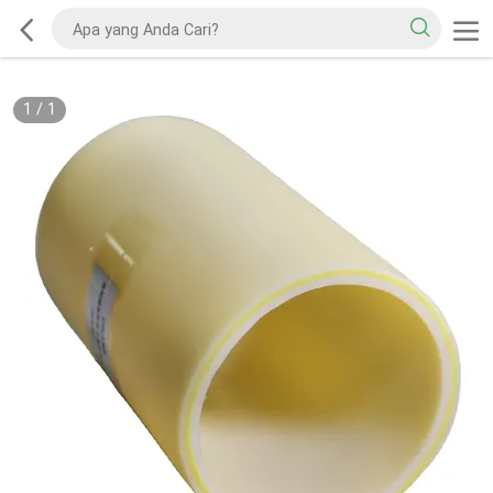
1
/
1