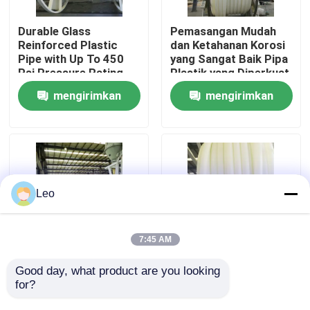
Durable Glass
Pemasangan Mudah
Tentang kita
Reinforced Plastic
dan Ketahanan Korosi
Pipe with Up To 450
yang Sangat Baik Pipa
Psi Pressure Rating
Plastik yang Diperkuat
Wisata pabrik
and 000-hour
Fiberglass dengan
mengirimkan
mengirimkan
Hydrostatic Test
Ketahanan UV yang
Sangat Baik
permintaan
permintaan
Kontrol kualitas
Hubungi kami
Leo
Berita
7:45 AM
Quote request suatu
Good day, what product are you looking 
Anti Abrasi RTP Pipe,
Pengeboran Bahan PE
for?
Flexible Fiberglass
Fiberglass Diperkuat
Tube DN40mm
Plastik Pipa Tubing
Pipa Termoplastik Bertulang