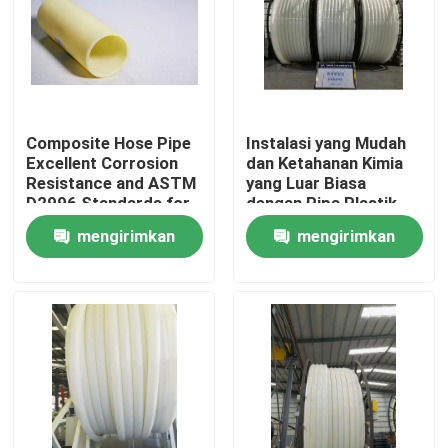
Composite Hose Pipe
Instalasi yang Mudah
Excellent Corrosion
dan Ketahanan Kimia
Resistance and ASTM
yang Luar Biasa
D2996 Standards for
dengan Pipa Plastik
Industrial Applications
yang Diperkuat Serat
mengirimkan
mengirimkan
Kaca
permintaan
permintaan
Rumah
Produk
Tampilan VR