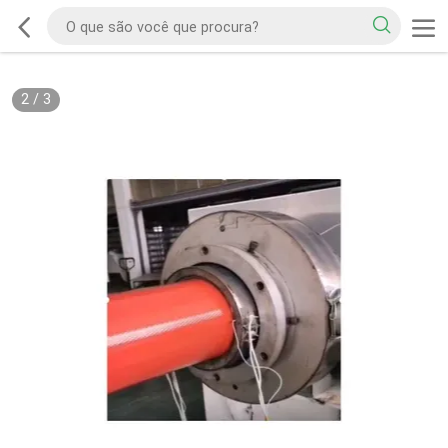
2
/
3