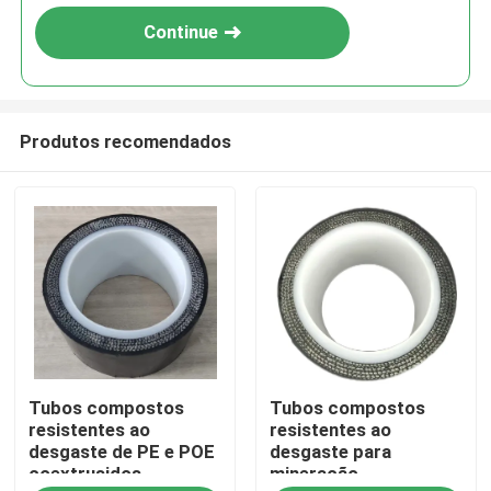
Continue
Produtos recomendados
Casa
Tubos compostos
Tubos compostos
Produtos
resistentes ao
resistentes ao
desgaste de PE e POE
desgaste para
coextrusidos
mineração
Show de RV