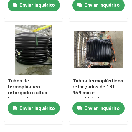
Enviar inquérito
Enviar inquérito
Quem Somos
Fábrica
Controle de Qualidade
Fale Conosco
Tubos de
Tubos termoplásticos
termoplástico
reforçados de 131-
notícias
reforçado a altas
459 mm e
temperaturas com
versatilidade para
resistência à corrosão
desempenho ideal em
Enviar inquérito
Enviar inquérito
Pedir um orçamento
excepcional
várias aplicações
industriais
Tubulações termoplásticos reforçadas