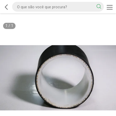
1
/
1