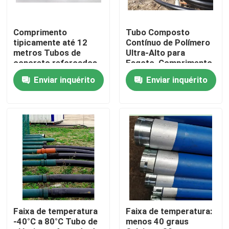
Comprimento
Tubo Composto
tipicamente até 12
Contínuo de Polímero
metros Tubos de
Ultra-Alto para
concreto reforçados
Esgoto, Comprimento
com fibras que
Personalizável,
Enviar inquérito
Enviar inquérito
fornecem soluções de
Classificação de
alta pressão e
Pressão de Até 10
resistência à corrosão
MPa, Projetado para
Transporte de Fluidos
Casa
Produtos
Faixa de temperatura
Faixa de temperatura:
-40°C a 80°C Tubo de
menos 40 graus
Show de RV