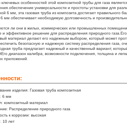
 ключевых особенностей этой композитной трубы для газа является
ния.обеспечение универсальности и простоты установки для разл
ой 6 мм, эта газовая труба из композита достигает правильного б
6 мм обеспечивает необходимую долговечность и производительн
ются ли они в жилых, коммерческих или промышленных помещения
 и эффективное решение для распределения природного газа.Его
вый материал делают его надежным выбором, который может прот
еспечить безопасную и надежную систему распределения газа, оч
одная труба предлагает надежный и качественный вариант, котор
Его диапазон калибра, возможности подключения, толщина и лег
ых приложений.
нности:
ание изделия: Газовая труба композитная
: 6 мм
л: композитный материал
ние: Распределение природного газа
ость к коррозии: высокая
: 10 лет