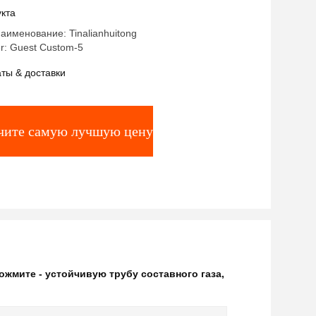
кта
именование: Tinalianhuitong
r: Guest Custom-5
ты & доставки
чите самую лучшую цену
ожмите - устойчивую трубу составного газа
,