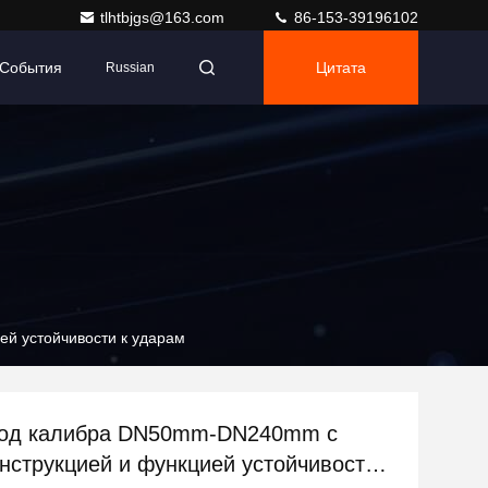
tlhtbjgs@163.com
86-153-39196102
События
Цитата
Russian
й устойчивости к ударам
вод калибра DN50mm-DN240mm с
онструкцией и функцией устойчивости