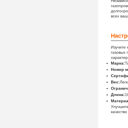
Независи
газопров
долгосро
всех ваш
Настр
Изучите 
газовых 
характер
Марка:
Т
Номер м
Сертифи
Вес:
Лег
Огранич
Длина:
1
Материа
Улучшите
качество