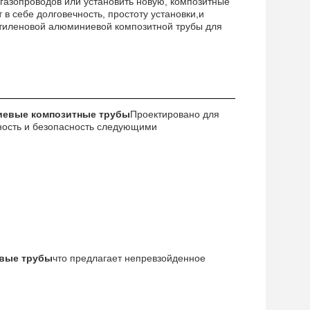
газопроводов или установить новую, композитные
в себе долговечность, простоту установки,и
этиленовой алюминиевой композитной трубы для
евые композитные трубы
Проектировано для
ность и безопасность следующими
овые трубы
что предлагает непревзойденное