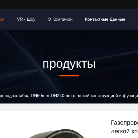
ия
VR - Шоу
О Компании
Контактные Данные
продукты
ровод калибра DN50mm-DN240mm с легкой конструкцией и функцие
Газопро
легкой к