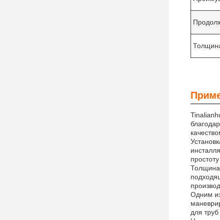
Продолж
Толщин
Приме
Tinalian
благодар
качество
Установк
инсталля
простоту
Толщина 
подходящ
производ
Одним из
маневрир
для труб