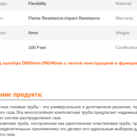
age:
Flexibility
Material:
n:
Flame Resistance;impact Resistance
Warranty:
ess:
6mm
Weight:
:
100 Feet
Certificatio
д калибра DN50mm-DN240mm с легкой конструкцией и функцие
ние продукта:
ные газовые трубы - это универсальное и долговечное решение, 
го газа.Эта многослойная композитная труба предлагает надежны
х систем распределения газа.
озитная труба, построенная как укрепленная пластиковая труба, 
ределительных приложениях.что делает его идеальным выбором д
го газа.