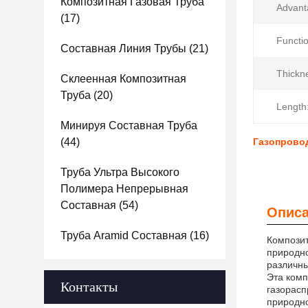
Композитная Газовая Труба
Advant
(17)
Functio
Составная Линия Трубы
(21)
Thickn
Склеенная Композитная
Труба
(20)
Length
Минируя Составная Труба
(44)
Газопрово
Труба Ультра Высокого
Полимера Непрерывная
Составная
(54)
Описа
Труба Aramid Составная
(16)
Композит
природно
различны
Эта комп
Контакты
газорасп
природно