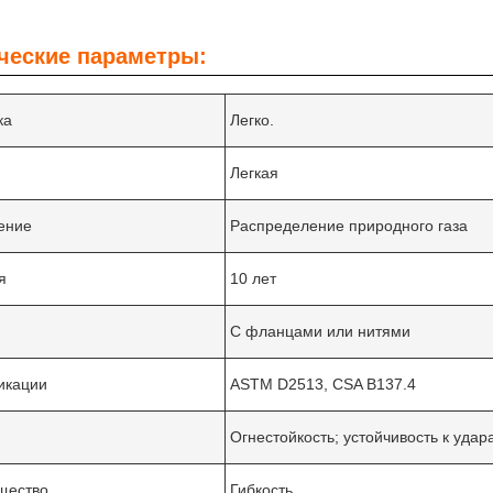
ческие параметры:
ка
Легко.
Легкая
ение
Распределение природного газа
я
10 лет
С фланцами или нитями
икации
ASTM D2513, CSA B137.4
я
Огнестойкость; устойчивость к удар
щество
Гибкость