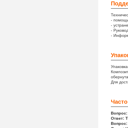
Подде
Техничес
- помощь
- устран
- Руково
- Информ
Упако
Упаковка
Композит
обернута
Для дост
Часто
Вопрос:
Ответ: 
Вопрос: