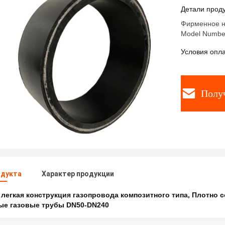
к ударам
Детали проду
Фирменное на
Model Numbe
Условия опла
Полу
одукта
Характер продукции
:
легкая конструкция газопровода композитного типа
,
Плотно с
ые газовые трубы DN50-DN240