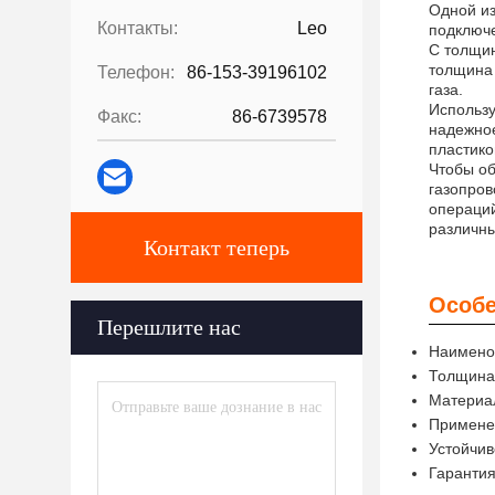
Одной из
Контакты:
Leo
подключе
С толщин
толщина 
Телефон:
86-153-39196102
газа.
Использу
Факс:
86-6739578
надежное
пластико
Чтобы об
газопров
операций
различн
Контакт теперь
Особе
Перешлите нас
Наименов
Толщина
Материа
Примене
Устойчив
Гарантия