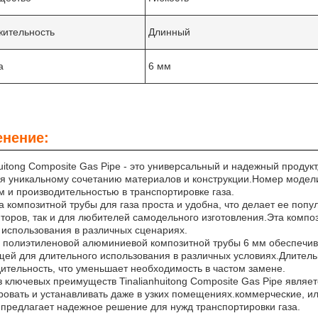
ительность
Длинный
а
6 мм
нение:
huitong Composite Gas Pipe - это универсальный и надежный проду
я уникальному сочетанию материалов и конструкции.Номер модели
м и производительностью в транспортировке газа.
а композитной трубы для газа проста и удобна, что делает ее по
торов, так и для любителей самодельного изготовления.Эта компо
 использования в различных сценариях.
полиэтиленовой алюминиевой композитной трубы 6 мм обеспечивае
ей для длительного использования в различных условиях.Длител
ительность, что уменьшает необходимость в частом замене.
 ключевых преимуществ Tinalianhuitong Composite Gas Pipe являет
овать и устанавливать даже в узких помещениях.коммерческие, и
 предлагает надежное решение для нужд транспортировки газа.