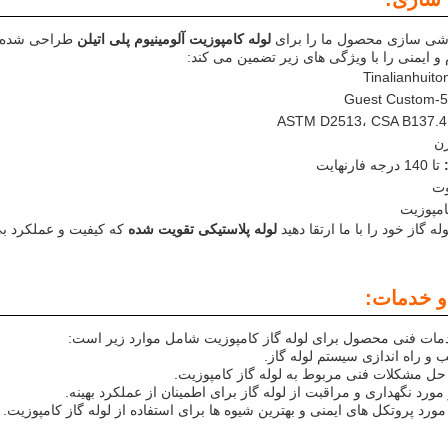
ی سازی محصول ما را برای
لوله کامپوزیت آلومینیوم پلی اتیلن
طراحی شده ب
 و ایمنی را با ویژگی های زیر تضمین می کند:
Tinalianhuito
Guest Custom-5
ASTM D2513، CSA B137.4
ن
:
تا 140 درجه فارنهایت
امپوزیت
 گاز خود را با ما ارتقا دهید
لوله پلاستیکی تقویت شده
که کیفیت و عملکرد بی
و خدمات:
دمات فنی محصول برای لوله گاز کامپوزیت شامل موارد زیر است:
 و راه اندازی سیستم لوله گاز.
 حل مشکلات فنی مربوط به لوله گاز کامپوزیت.
 مورد نگهداری و مراقبت از لوله گاز برای اطمینان از عملکرد بهینه.
مورد پروتکل های ایمنی و بهترین شیوه ها برای استفاده از لوله گاز کامپوزیت.