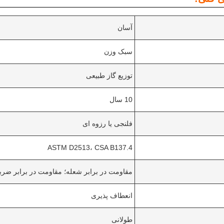
آسان
سبک وزن
توزیع گاز طبیعی
10 سال
فلنجی یا رزوه ای
ASTM D2513، CSA B137.4
مقاومت در برابر شعله؛ مقاومت در برابر ضرب
انعطاف پذیری
طولانی