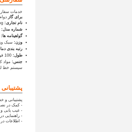
خدمات سفارش
برای گاز
دوام
نام تجاری:
ng
شماره مدل:
گواهینامه ها:
وزن:
سبک وز
رتبه بندی دما
طول:
100 فوت
جنس:
مواد ک
سیستم خط لوله
پشتیبانی 
پشتیبانی و خ
- کمک در نصب
- عیب یابی و
- راهنمایی در
- اطلاعات در 