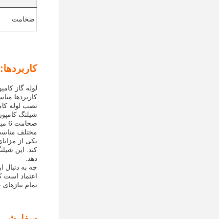
ضخامت
کاربردها:
کاربردها مناسب است. شماره مدل  Custom-5
شیلنگ کامپوزیت با طول 100 فوت، انعطاف پذیری و سهول
ضخا
مختلف مناسب 
کند. این شیل
دهد.
اعتماد است ک
تمام نیازهای 
سفارشی 