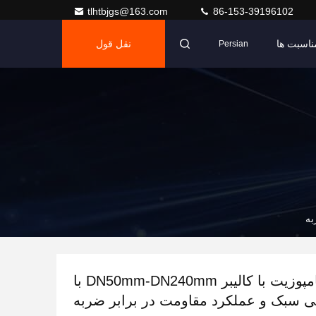
tlhtbjgs@163.com
86-153-39196102
ناسبت ها
نقل قول
Persian
لوله گاز کامپوزیت با کالیبر DN50mm-DN240mm با
 سبک و عملکرد مقاومت در برابر ضربه