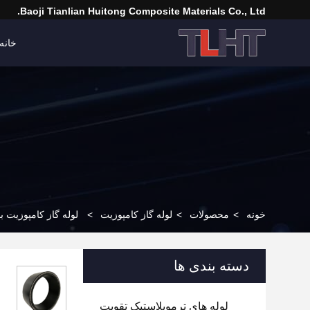
Baoji Tianlian Huitong Composite Materials Co., Ltd.
خانه
خونه
>
محصولات
>
لوله گاز کامپوزیت
>
لوله گاز کامپوزیت با کالیبر DN50mm-DN240mm با طراحی سبک و عملک
دسته بندی ها
لوله های ترموپلاستیک تقویت