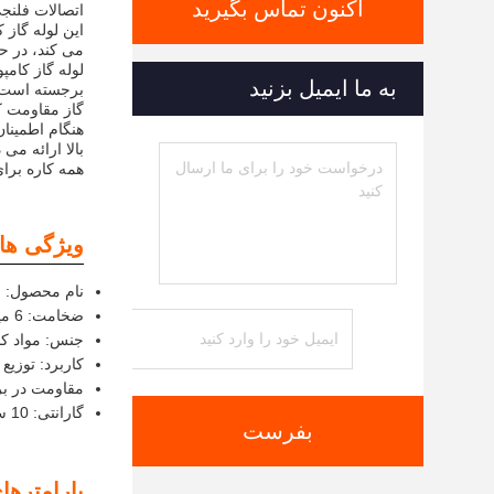
اکنون تماس بگیرید
اتصالات فلنج
می کند، در حالی که ضخامت 6 میلی متری، دوام و
لوله گاز کامپ
به ما ایمیل بزنید
برجسته است. س
گاز مقاومت ک
هنگام اطمینان
بالا ارائه می
همه کاره برا
ویژگی ها:
نام محصول: ل
ضخامت: 6 میلی متر
جنس: مواد کا
کاربرد: توزیع
مقاومت در برا
گارانتی: 10 سال
بفرست
پارامترها