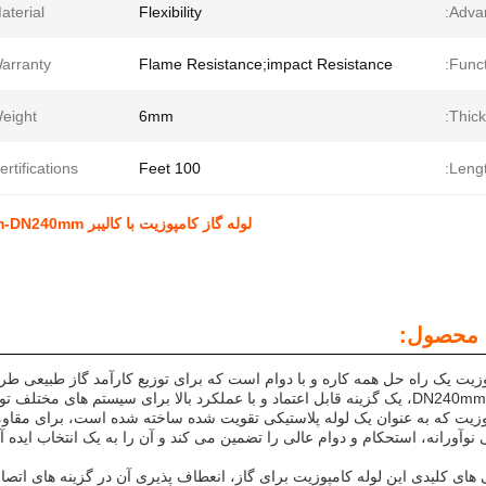
aterial:
Flexibility
Advan
arranty:
Flame Resistance;impact Resistance
Funct
eight:
6mm
Thick
ertifications:
100 Feet
Lengt
لوله گاز کامپوزیت با کالیبر DN50mm-DN240mm با طراحی سبک و عملکرد مقاومت در برابر ضربه
 محصول:
وزیت یک راه حل همه کاره و با دوام است که برای توزیع کارآمد گاز طبیعی طراح
پوزیت که به عنوان یک لوله پلاستیکی تقویت شده ساخته شده است، برای مقاوم
آورانه، استحکام و دوام عالی را تضمین می کند و آن را به یک انتخاب ایده آ
های کلیدی این لوله کامپوزیت برای گاز، انعطاف پذیری آن در گزینه های اتصال