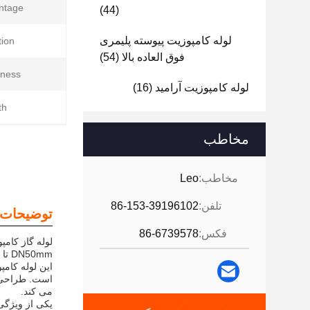
tage:
(44)
لوله کامپوزیت پیوسته پلیمری
ion:
فوق العاده بالا
(54)
ness:
لوله کامپوزیت آرامید
(16)
h:
مخاطب
مخاطب:
Leo
تلفن:
86-153-39196102
توضیحات
فکس:
86-6739578
لوله گاز کامپ
DN50mm تا DN240mm، یک گزینه قابل اعتماد و با عملکرد بالا برای سیستم های مختلف توزیع گاز ارائه می دهد.
این لوله کام
است. طراحی نو
می کند.
یکی از ویژگی 