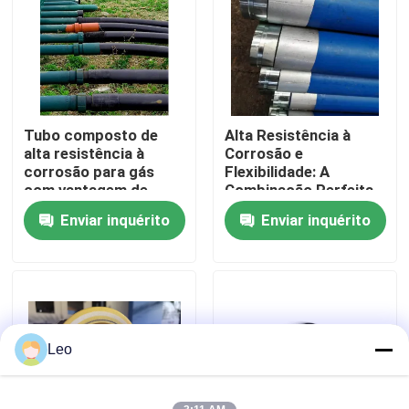
Quem Somos
Fábrica
Tubo composto de
Alta Resistência à
alta resistência à
Corrosão e
Controle de Qualidade
corrosão para gás
Flexibilidade: A
com vantagem de
Combinação Perfeita
flexibilidade
no Tubo Composto de
Enviar inquérito
Enviar inquérito
Fale Conosco
Alumínio e Polietileno
notícias
Pedir um orçamento
Leo
Tubulações termoplásticos reforçadas