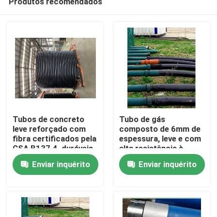
Produtos recomendados
Tubos de concreto
Tubo de gás
leve reforçado com
composto de 6mm de
fibra certificados pela
espessura, leve e com
CSA B137.4, duráveis
alta resistência à
Casa
e resilientes para
corrosão para
Enviar inquérito
Enviar inquérito
qualquer projeto
aplicações industriais
Produtos
Show de RV