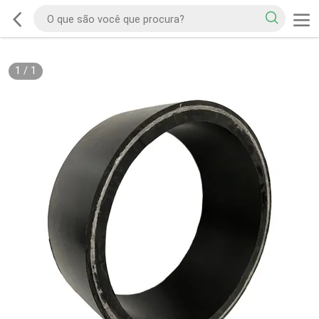
1
/
1