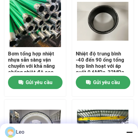
Về chúng tôi
Tham quan nhà máy
Bơm tổng hợp nhiệt
Nhiệt độ trung bình
Kiểm soát chất lượng
nhựa sẵn sàng vận
-40 đến 90 ống tổng
chuyển với khả năng
hợp linh hoạt với áp
chống nhiệt độ cao
suất 0,6MPa-32MPa
Liên hệ chúng tôi
và dịch vụ đúc
Gửi yêu cầu
Gửi yêu cầu
Tin tức
Yêu cầu báo giá
Leo
Ống nhựa nhiệt dẻo gia cố