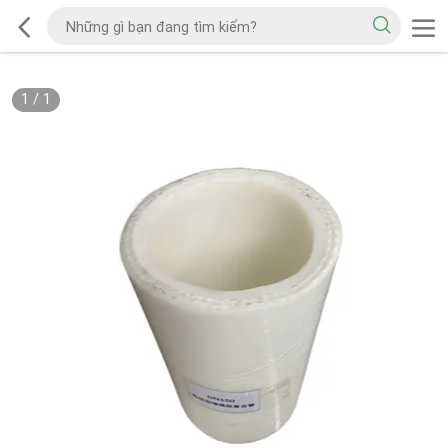
1
/
1