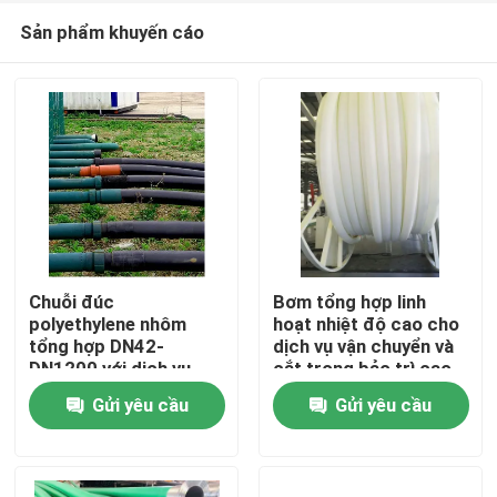
Sản phẩm khuyến cáo
Chuỗi đúc
Bơm tổng hợp linh
polyethylene nhôm
hoạt nhiệt độ cao cho
tổng hợp DN42-
dịch vụ vận chuyển và
Nhà
DN1200 với dịch vụ
cắt trong bảo trì cao
chế biến
Gửi yêu cầu
Gửi yêu cầu
Sản phẩm
Hướng dẫn VR