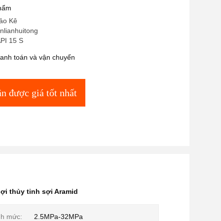
phẩm
ảo Kê
anlianhuitong
PI 15 S
hanh toán và vận chuyển
n được giá tốt nhất
ợi thủy tinh sợi Aramid
nh mức:
2.5MPa-32MPa