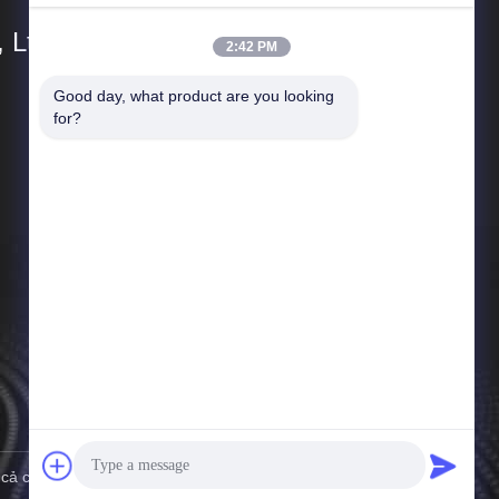
 Ltd.
2:42 PM
Good day, what product are you looking 
Đường dẫn nhanh
for?
Hồ sơ công ty
Chuyến tham quan nhà máy
Kiểm soát chất lượng
Tin tức
Sơ đồ trang web
Chính sách bảo mật
 cả các quyền được bảo lưu.