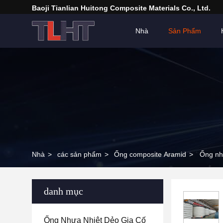
Baoji Tianlian Huitong Composite Materials Co., Ltd.
Nhà
Sản Phẩm
Nhà
>
các sản phẩm
>
Ống composite Aramid
>
Ống nhự
danh mục
Ống Nhựa Nhiệt Dẻo Gia Cố