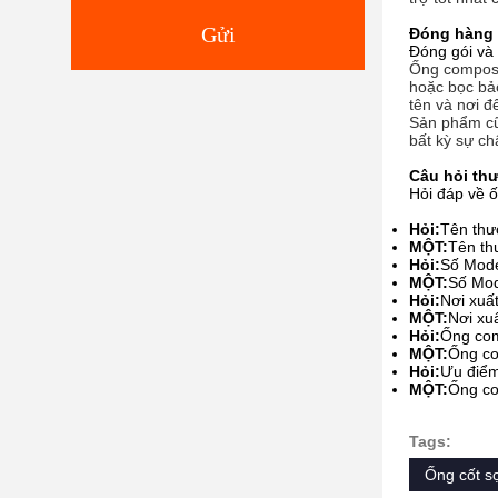
Gửi
Đóng hàng 
Đóng gói và
Ống composi
hoặc bọc bả
tên và nơi đ
Sản phẩm cũn
bất kỳ sự ch
Câu hỏi th
Hỏi đáp về 
Hỏi:
Tên thư
MỘT:
Tên th
Hỏi:
Số Mode
MỘT:
Số Mod
Hỏi:
Nơi xuấ
MỘT:
Nơi xuấ
Hỏi:
Ống com
MỘT:
Ống co
Hỏi:
Ưu điểm
MỘT:
Ống co
Tags:
Ống cốt s