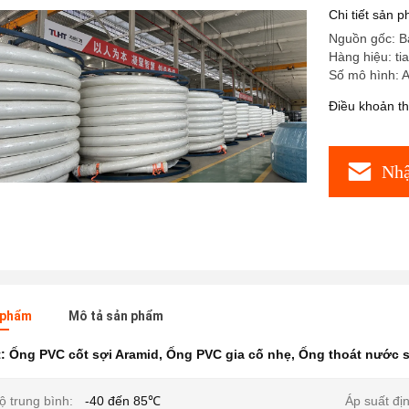
Chi tiết sản 
Nguồn gốc: B
Hàng hiệu: ti
Số mô hình: A
Điều khoản t
Nhậ
n phẩm
Mô tả sản phẩm
t:
Ống PVC cốt sợi Aramid
,
Ống PVC gia cố nhẹ
,
Ống thoát nước s
ộ trung bình:
-40 đến 85℃
Áp suất đị