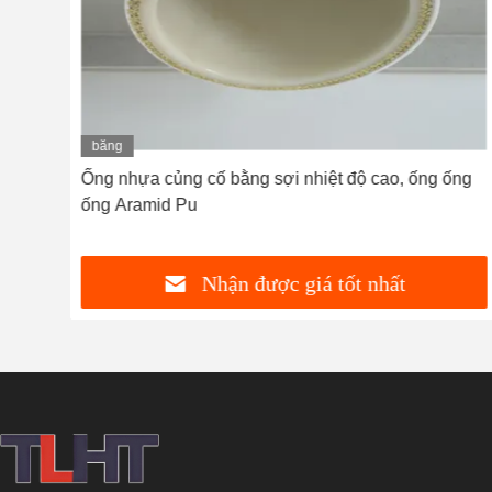
băng
hình
ùng
Ống nhựa củng cố bằng sợi nhiệt độ cao, ống ống
ống Aramid Pu
Nhận được giá tốt nhất