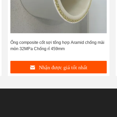
Ống composite cốt sợi tổng hợp Aramid chống mài
mòn 32MPa Chống rỉ 459mm
Nhận được giá tốt nhất