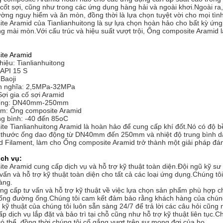
 cốt sợi, cũng như trong các ứng dụng hàng hải và ngoài khơi.Ngoài 
ường nguy hiểm và ăn mòn, đồng thời là lựa chọn tuyệt vời cho mọi tì
te Aramid của Tianlianhuitong là sự lựa chọn hoàn hảo cho bất kỳ ứn
 mài mòn.Với cấu trúc và hiệu suất vượt trội, Ống composite Aramid 
te Aramid
iệu: Tianlianhuitong
 API 15 S
 Baoji
h nghĩa: 2,5MPa-32MPa
Sợi gia cố sợi Aramid
 ống: DN40mm-250mm
m: Ống composite Aramid
ng bình: -40 đến 85oC
e Tianlianhuitong Aramid là hoàn hảo để cung cấp khí đốt.Nó có độ bề
thước ống dao động từ DN40mm đến 250mm và nhiệt độ trung bình da
d Filament, làm cho Ống composite Aramid trở thành một giải pháp đán
ịch vụ:
e Aramid cung cấp dịch vụ và hỗ trợ kỹ thuật toàn diện.Đội ngũ kỹ sư 
vấn và hỗ trợ kỹ thuật toàn diện cho tất cả các loại ứng dụng.Chúng t
àng.
ung cấp tư vấn và hỗ trợ kỹ thuật về việc lựa chọn sản phẩm phù hợp
thống đường ống.Chúng tôi cam kết đảm bảo rằng khách hàng của chúng
kỹ thuật của chúng tôi luôn sẵn sàng 24/7 để trả lời các câu hỏi cũng 
p dịch vụ lắp đặt và bảo trì tại chỗ cũng như hỗ trợ kỹ thuật liên tục
 có thể, đồng thời chúng tôi cố gắng vượt trên sự mong đợi của họ.