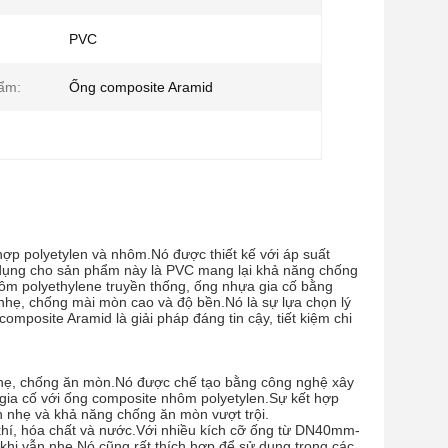
PVC
ẩm:
Ống composite Aramid
ợp polyetylen và nhôm.Nó được thiết kế với áp suất
ụng cho sản phẩm này là PVC mang lại khả năng chống
m polyethylene truyền thống, ống nhựa gia cố bằng
nhẹ, chống mài mòn cao và độ bền.Nó là sự lựa chọn lý
posite Aramid là giải pháp đáng tin cậy, tiết kiệm chi
 nhẹ, chống ăn mòn.Nó được chế tạo bằng công nghệ xây
c gia cố với ống composite nhôm polyetylen.Sự kết hợp
h nhẹ và khả năng chống ăn mòn vượt trội.
khí, hóa chất và nước.Với nhiều kích cỡ ống từ DN40mm-
hi vẫn nhẹ.Nó cũng rất thích hợp để sử dụng trong các