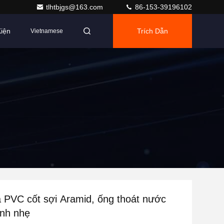
tlhtbjgs@163.com
86-153-39196102
iện
Trích Dẫn
Vietnamese
PVC cốt sợi Aramid, ống thoát nước
inh nhẹ