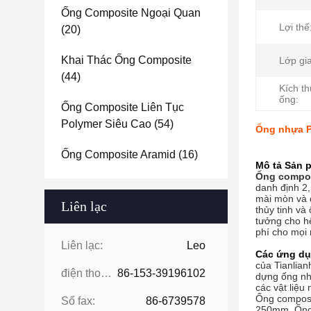
Ống Composite Ngoại Quan
Lợi thế
(20)
Khai Thác Ống Composite
Lớp gia
(44)
Kích t
ống:
Ống Composite Liên Tục
Polymer Siêu Cao
(54)
Ống nhựa PV
Ống Composite Aramid
(16)
Mô tả Sản 
Ống compos
danh định 2
mài mòn và 
Liên lạc
thủy tinh v
tưởng cho hệ
phí cho mọi
Liên lạc:
Leo
Các ứng dụ
của Tianlian
điện thoại:
86-153-39196102
dựng ống nhự
các vật liệu
Ống composi
Số fax:
86-6739578
250mm, Ống 