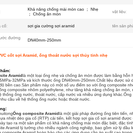
Khả năng chống mài mòn cao ； Nhẹ
:
vật liệu:
； Chống ăn mòn
 cố:
sợi gia cường sợi aramid
tên sản ph
hước đường
DN40mm-250mm
C cốt sợi Aramid, ống thoát nước sợi thủy tinh nhẹ
phẩm:
ite Aramid
là một loại ống nhẹ và chống ăn mòn được làm bằng hỗn h
,5MPa-32MPa và kích thước ống DN40mm-250mm.Chất liệu được sử d
độ bền cao.Sản phẩm này có một số ưu điểm so với ống composite nhô
à ống composite nhôm polyethylene, như tăng khả năng chống ăn mòn, 
 thống ống nước, thoát nước, cấp nước và nhiều ứng dụng khác.Ống com
 nhu cầu về hệ thống ống nước hoặc thoát nước.
ng:
huitong
Ống composite Aramid
là một giải pháp đường ống tiên tiến,
a nhiệt dẻo gia cố (RTP) cải tiến, kết hợp sợi gia cố sợi aramid đượ
 này tạo ra một sản phẩm có khả năng chống mài mòn đặc biệt, đặc tín
te Aramid lý tưởng cho nhiều ngành công nghiệp, bao gồm xử lý dầu 
composite Aramid hoàn hảo cho các ứng dụng cần áp suất cao trong k