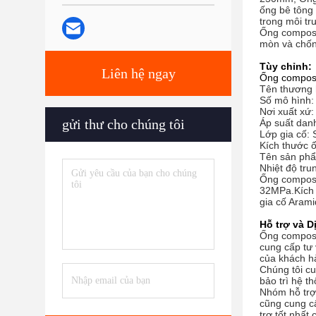
ống bê tông
trong môi tr
Ống composi
mòn và chống
Tùy chỉnh:
Liên hệ ngay
Ống composi
Tên thương h
Số mô hình:
Nơi xuất xứ:
gửi thư cho chúng tôi
Áp suất dan
Lớp gia cố: 
Kích thước
Tên sản phẩ
Nhiệt độ tru
Ống composit
32MPa.Kích 
gia cố Arami
Hỗ trợ và D
Ống composit
cung cấp tư 
của khách h
Chúng tôi c
bảo trì hệ 
Nhóm hỗ trợ 
cũng cung cấ
trợ tốt nhất