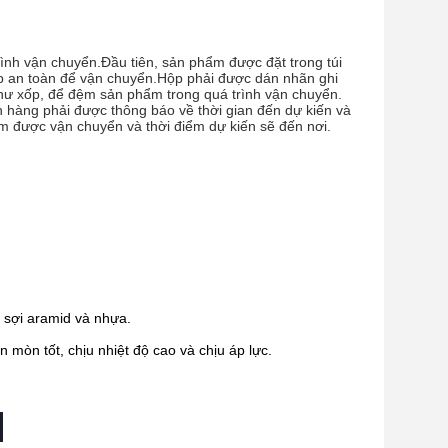
ình vận chuyển.Đầu tiên, sản phẩm được đặt trong túi
p an toàn để vận chuyển.Hộp phải được dán nhãn ghi
như xốp, để đệm sản phẩm trong quá trình vận chuyển.
àng phải được thông báo về thời gian đến dự kiến ​​và
 được vận chuyển và thời điểm dự kiến ​​sẽ đến nơi.
 sợi aramid và nhựa.
mòn tốt, chịu nhiệt độ cao và chịu áp lực.