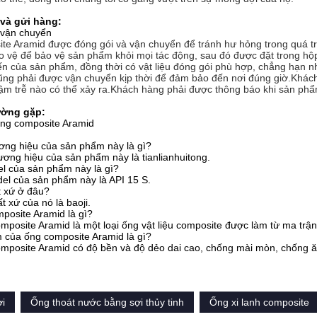
và gửi hàng:
 vận chuyển
te Aramid được đóng gói và vận chuyển để tránh hư hỏng trong quá tr
o vệ để bảo vệ sản phẩm khỏi mọi tác động, sau đó được đặt trong hộ
ến của sản phẩm, đồng thời có vật liệu đóng gói phù hợp, chẳng hạn 
g phải được vận chuyển kịp thời để đảm bảo đến nơi đúng giờ.Khách h
ậm trễ nào có thể xảy ra.Khách hàng phải được thông báo khi sản phẩm
ường gặp:
ống composite Aramid
ơng hiệu của sản phẩm này là gì?
ương hiệu của sản phẩm này là tianlianhuitong.
l của sản phẩm này là gì?
el của sản phẩm này là API 15 S.
t xứ ở đâu?
t xứ của nó là baoji.
posite Aramid là gì?
mposite Aramid là một loại ống vật liệu composite được làm từ ma trận
 của ống composite Aramid là gì?
mposite Aramid có độ bền và độ dẻo dai cao, chống mài mòn, chống ăn 
ợi
Ống thoát nước bằng sợi thủy tinh
Ống xi lanh composite