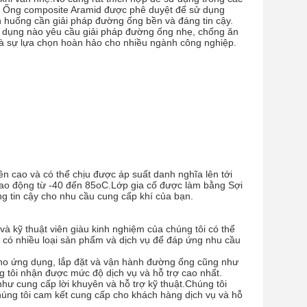
ra, Ống composite Aramid được phê duyệt để sử dụng
nh huống cần giải pháp đường ống bền và đáng tin cậy.
g dụng nào yêu cầu giải pháp đường ống nhẹ, chống ăn
là sự lựa chọn hoàn hảo cho nhiều ngành công nghiệp.
n cao và có thể chịu được áp suất danh nghĩa lên tới
o động từ -40 đến 85oC.Lớp gia cố được làm bằng Sợi
g tin cậy cho nhu cầu cung cấp khí của bạn.
và kỹ thuật viên giàu kinh nghiệm của chúng tôi có thể
ôi có nhiều loại sản phẩm và dịch vụ để đáp ứng nhu cầu
 cho ứng dụng, lắp đặt và vận hành đường ống cũng như
 tôi nhận được mức độ dịch vụ và hỗ trợ cao nhất.
như cung cấp lời khuyên và hỗ trợ kỹ thuật.Chúng tôi
.Chúng tôi cam kết cung cấp cho khách hàng dịch vụ và hỗ