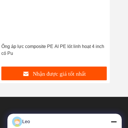
Ống áp lực composite PE Al PE lót linh hoạt 4 inch
Đườ
có Pu
Poly
Nhận được giá tốt nhất
Leo