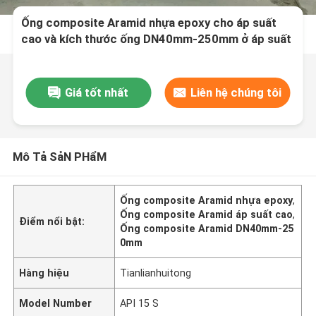
Ống composite Aramid nhựa epoxy cho áp suất
cao và kích thước ống DN40mm-250mm ở áp suất
danh định 2.5MPa-32MPa
Giá tốt nhất
Liên hệ chúng tôi
Mô Tả SảN PHẩM
Ống composite Aramid nhựa epoxy
,
Ống composite Aramid áp suất cao
,
Điểm nổi bật:
Ống composite Aramid DN40mm-25
0mm
Hàng hiệu
Tianlianhuitong
Model Number
API 15 S