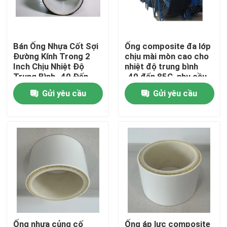
Về chúng tôi
Bán Ống Nhựa Cốt Sợi
Ống composite đa lớp
Đường Kính Trong 2
chịu mài mòn cao cho
Tham quan nhà máy
Inch Chịu Nhiệt Độ
nhiệt độ trung bình
Trung Bình -40 Đến
-40 đến 85C, nhu cầu
85C
cao
Gửi yêu cầu
Gửi yêu cầu
Kiểm soát chất lượng
Liên hệ chúng tôi
Tin tức
Yêu cầu báo giá
Ống nhựa nhiệt dẻo gia cố
Ống nhựa củng cố
Ống áp lực composite