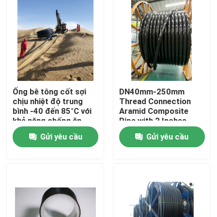
Ống bê tông cốt sợi
DN40mm-250mm
chịu nhiệt độ trung
Thread Connection
bình -40 đến 85°C với
Aramid Composite
khả năng chống ăn
Pipe with 2 Inches
mòn tuyệt vời
Inner Diameter Flange
Gửi yêu cầu
Gửi yêu cầu
Nhà
Sản phẩm
Hướng dẫn VR