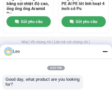
bằng sợi nhiệt độ cao,
PE Al PE lót linh hoạt 4
ống ống ống Aramid
inch có Pu
Ống composite nhựa nhiệt dẻo
Pu
Gửi yêu cầu
Gửi yêu cầu
Ống nhựa gia cố sợi thủy tinh
Nhà
Về chúng tôi
Liên hệ với chúng tôi
Ống composite áp suất cao
Desktop Site
Leo
Sitemap
Chính sách bảo mật
Ống composite linh hoạt
9:07 PM
Phẩm chất
Ống nhựa nhiệt dẻo gia cố
Nhà máy
Ống composite nhiều lớp
Good day, what product are you looking 
trung quốc.Copyright © 2026 Baoji Tianlian
for?
Huitong Composite Materials Co., Ltd.. All Rights
Reserved.
Ống khí tổng hợp
Đường ống composite