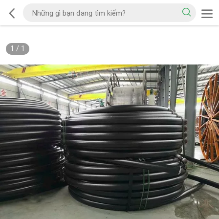
1
/
1